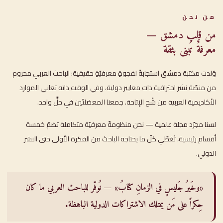
من نحن
من قلب دمشق —
معرفةٌ تُبنى بثقة
وُلدت مكتبة دمشق استجابةً لفجوةٍ معرفيّةٍ حقيقية: الباحث العربي محروم
من منصّة نشر احترافية ذات معايير دولية، وفي الوقت ذاته تعاني الموارد
الأكاديمية العربية من شُح الإتاحة. جمعنا المعضلتَين في حلٍّ واحد.
لسنا مجرّد مجلة علمية — نحن منظومةٌ معرفيّة متكاملة تضمّ خمسة
أقسام رئيسية، تُغطّي كلّ ما يحتاجه الباحث من الفكرة الأولى حتى النشر
الدولي.
«وخَيرُ جَليسٍ في الزمانِ كتابُ» — نُوفّر للباحث العربي ما كان
حِكراً على مَن يمتلك الاشتراكات الدولية الباهظة.