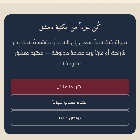
كُن جزءاً من مكتبة دمشق
سواءٌ كنتَ باحثاً يسعى إلى النشر، أو مؤسّسةً تبحث عن
شراكة، أو قارئاً يريد معرفةً موثوقة — مكتبة دمشق
مفتوحةٌ لك.
انشر بحثك الآن
إنشاء حساب مجاناً
تواصل معنا