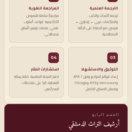
الترجمة العلمية
المراجعة اللغوية
ترجمة الأبحاث والكتب
مراجعةٌ شاملة للنصوص
والملخّصات عربي ↔ إنجليزي ↔
الأكاديمية: قواعد، أسلوب
فرنسي مع الحفاظ على الدقّة
علمي، علامات ترقيم، اتّساق
الاصطلاحية.
مصطلحي.
04
03
التوثيق والاستشهاد
استشارات النشر
إعداد قوائم المراجع وفق APA 7
اختيار المجلة المناسبة، كتابة رسالة
وVancouver وIEEE وChicago
التغطية، الردّ على ملاحظات
وضمان الاتساق الكامل.
المحكّمين.
القسم الرابع
أرشيف التراث الدمشقي