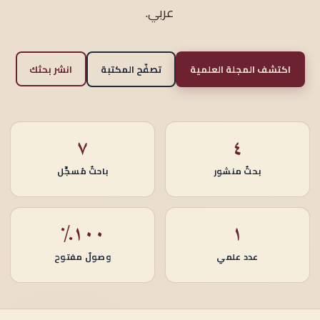
عربي.
اكتشف المجلة العلمية
تصفّح المكتبة
انشر بحثك
٧
٤
بحثٌ منشور
باحثٌ مُسجَّل
١٠٠٪
١
عدد علمي
وصولٌ مفتوح