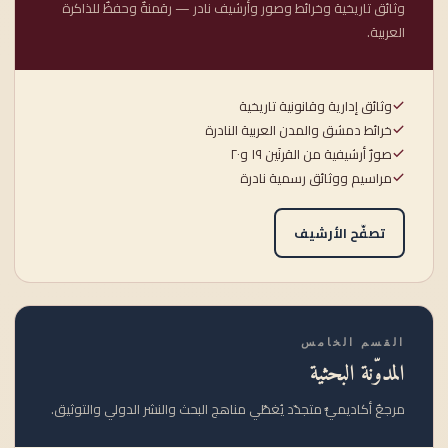
وثائق تاريخية وخرائط وصور وأرشيف نادر — رقمنةٌ وحفظٌ للذاكرة
العربية.
وثائق إدارية وقانونية تاريخية
خرائط دمشق والمدن العربية النادرة
صورٌ أرشيفية من القرنَين ١٩ و٢٠
مراسيم ووثائق رسمية نادرة
تصفّح الأرشيف
القسم الخامس
المدوّنة البحثية
مرجعٌ أكاديميٌّ متجدّد يُغطّي مناهج البحث والنشر الدولي والتوثيق.