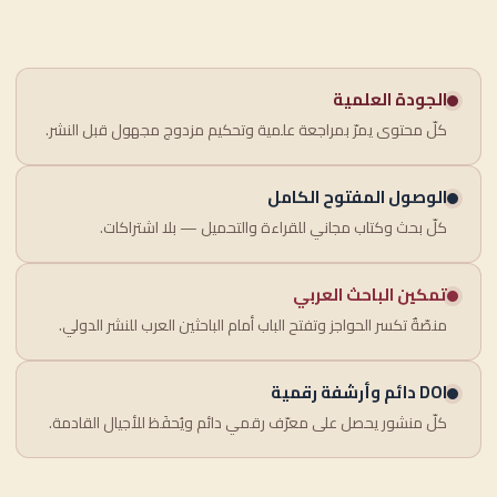
الجودة العلمية
كلّ محتوى يمرّ بمراجعة علمية وتحكيم مزدوج مجهول قبل النشر.
الوصول المفتوح الكامل
كلّ بحث وكتاب مجاني للقراءة والتحميل — بلا اشتراكات.
تمكين الباحث العربي
منصّةٌ تكسر الحواجز وتفتح الباب أمام الباحثين العرب للنشر الدولي.
DOI دائم وأرشفة رقمية
كلّ منشور يحصل على معرّف رقمي دائم ويُحفَظ للأجيال القادمة.