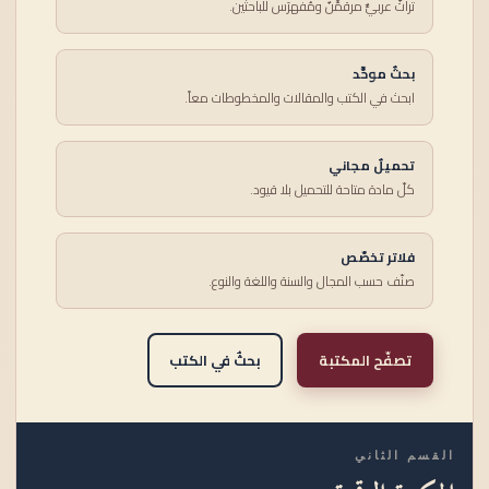
تراثٌ عربيٌّ مرقمَّنٌ ومُفهرَس للباحثين.
بحثٌ موحَّد
ابحث في الكتب والمقالات والمخطوطات معاً.
تحميلٌ مجاني
كلّ مادة متاحة للتحميل بلا قيود.
فلاتر تخصّص
صنّف حسب المجال والسنة واللغة والنوع.
تصفّح المكتبة
بحثٌ في الكتب
القسم الثاني