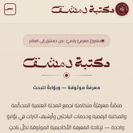
مشروعٌ معرفيٌّ رقميٌّ · من دمشق إلى العالم
معرفةٌ موثوقة — وبوّابةٌ للبحث
منصّةٌ معرفيّةٌ متكاملة تجمع المجلة العلمية المحكّمة
والمكتبة الرقمية وخدمات الباحثين وأرشيف التراث في بوّابةٍ
واحدة — لإتاحة المعرفة الأكاديمية الموثوقة لكلّ باحثٍ