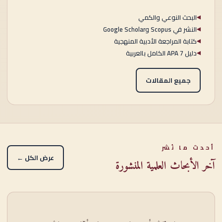
البحث النوعي والكمي
◀
النشر في Scopus وGoogle Scholar
◀
كتابة المراجعة الأدبية المنهجية
◀
دليل APA 7 الكامل بالعربية
◀
جميع المقالات
أحدث ما نُشر
عرض الكل ←
آخر الأبحاث العلمية المنشورة