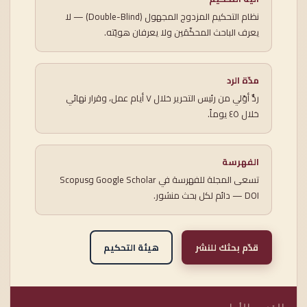
نظام التحكيم المزدوج المجهول (Double-Blind) — لا
يعرف الباحث المحكّمَين ولا يعرفان هويّته.
مدّة الرد
ردٌّ أوّلي من رئيس التحرير خلال ٧ أيام عمل، وقرار نهائي
خلال ٤٥ يوماً.
الفهرسة
تسعى المجلة للفهرسة في Google Scholar وScopus
— DOI دائم لكل بحث منشور.
قدّم بحثك للنشر
هيئة التحكيم
القسم الأول