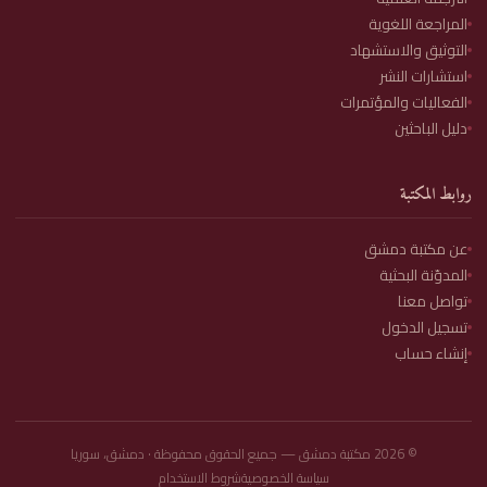
المراجعة اللغوية
التوثيق والاستشهاد
استشارات النشر
الفعاليات والمؤتمرات
دليل الباحثين
روابط المكتبة
عن مكتبة دمشق
المدوّنة البحثية
تواصل معنا
تسجيل الدخول
إنشاء حساب
©
2026
مكتبة دمشق — جميع الحقوق محفوظة · دمشق، سوريا
سياسة الخصوصية
شروط الاستخدام