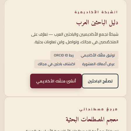
الشبكة الأكاديمية
دليل الباحثين العرب
شبكةٌ تجمع الأكاديميين والباحثين العرب — تعرّف على
المتخصّصين في مجالك، وتواصل، وابنِ تعاونات بحثية.
توثيق ملفّك الأكاديمي
ربط ORCID ID
عرض أعمالك المنشورة
اكتشاف باحثين في مجالك
تصفّح الباحثين
أنشئ ملفّك الأكاديمي
مرجعٌ مصطلحاتي
معجم المصطلحات البحثية