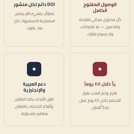
الوصول المفتوح
DOI دائم لكل منشور
الكامل
معرّفٌ رقميٌّ دائم يضمن
كلّ محتوى مجاني للقراءة
استمرارية الاستشهاد حتى
والتحميل — بلا اشتراكات
بعد عقود.
ولا رسوم للقرّاء.
ردٌّ خلال ٤٥ يوماً
دعم العربية
والإنجليزية
نلتزم بإخبار الباحث بقرار
نقبل الأبحاث بكلتا اللغتَين
التحكيم خلال ٤٥ يوم عمل
ونُقدّم الخدمات باللغتَين
كحدٍّ أقصى.
بمعايير متساوية.