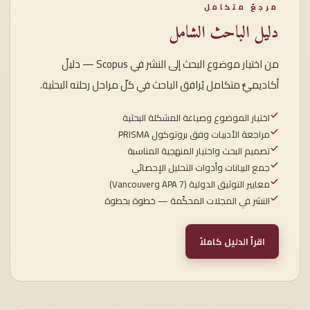
مرجعٌ متكامل
دليل الباحث الشامل
من اختيار موضوع البحث إلى النشر في Scopus — دليلٌ
أكاديميٌّ متكامل يُرافق الباحث في كلّ مراحل رحلته البحثية.
اختيار الموضوع وصياغة المشكلة البحثية
مراجعة الأدبيات وفق بروتوكول PRISMA
تصميم البحث واختيار المنهجية المناسبة
جمع البيانات وأدوات التحليل الإحصائي
معايير التوثيق الدولية (APA 7 وVancouver)
النشر في المجلات المحكّمة — خطوة بخطوة
اقرأ الدليل كاملاً