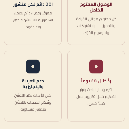
الوصول المفتوح
DOI دائم لكل منشور
الكامل
معرّفٌ رقميٌّ دائم يضمن
كلّ محتوى مجاني للقراءة
استمرارية الاستشهاد حتى
والتحميل — بلا اشتراكات
بعد عقود.
ولا رسوم للقرّاء.
ردٌّ خلال ٤٥ يوماً
دعم العربية
والإنجليزية
نلتزم بإخبار الباحث بقرار
نقبل الأبحاث بكلتا اللغتَين
التحكيم خلال ٤٥ يوم عمل
ونُقدّم الخدمات باللغتَين
كحدٍّ أقصى.
بمعايير متساوية.