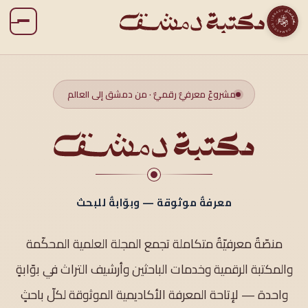
مشروعٌ معرفيٌّ رقميٌّ · من دمشق إلى العالم
معرفةٌ موثوقة — وبوّابةٌ للبحث
منصّةٌ معرفيّةٌ متكاملة تجمع المجلة العلمية المحكّمة
والمكتبة الرقمية وخدمات الباحثين وأرشيف التراث في بوّابةٍ
واحدة — لإتاحة المعرفة الأكاديمية الموثوقة لكلّ باحثٍ