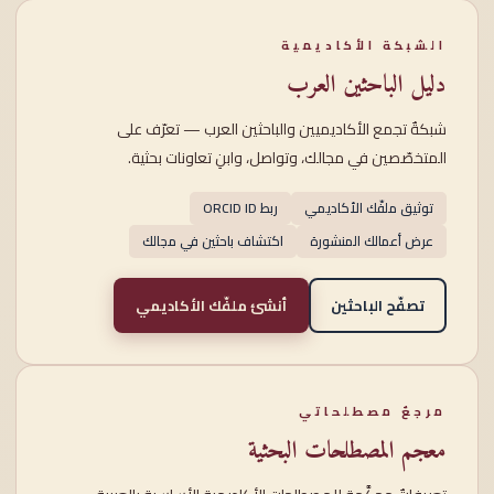
الشبكة الأكاديمية
دليل الباحثين العرب
شبكةٌ تجمع الأكاديميين والباحثين العرب — تعرّف على
المتخصّصين في مجالك، وتواصل، وابنِ تعاونات بحثية.
توثيق ملفّك الأكاديمي
ربط ORCID ID
عرض أعمالك المنشورة
اكتشاف باحثين في مجالك
تصفّح الباحثين
أنشئ ملفّك الأكاديمي
مرجعٌ مصطلحاتي
معجم المصطلحات البحثية