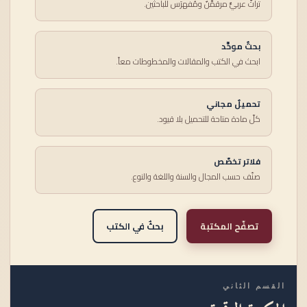
تراثٌ عربيٌّ مرقمَّنٌ ومُفهرَس للباحثين.
بحثٌ موحَّد
ابحث في الكتب والمقالات والمخطوطات معاً.
تحميلٌ مجاني
كلّ مادة متاحة للتحميل بلا قيود.
فلاتر تخصّص
صنّف حسب المجال والسنة واللغة والنوع.
تصفّح المكتبة
بحثٌ في الكتب
القسم الثاني