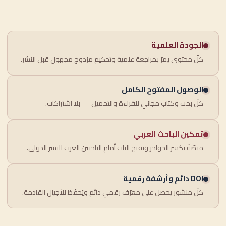
الجودة العلمية
كلّ محتوى يمرّ بمراجعة علمية وتحكيم مزدوج مجهول قبل النشر.
الوصول المفتوح الكامل
كلّ بحث وكتاب مجاني للقراءة والتحميل — بلا اشتراكات.
تمكين الباحث العربي
منصّةٌ تكسر الحواجز وتفتح الباب أمام الباحثين العرب للنشر الدولي.
DOI دائم وأرشفة رقمية
كلّ منشور يحصل على معرّف رقمي دائم ويُحفَظ للأجيال القادمة.