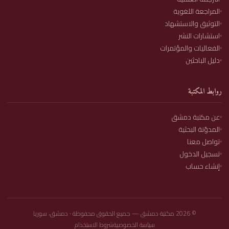
المراجعة اللغوية
التوثيق والاستشهاد
استشارات النشر
الفعاليات والمؤتمرات
دليل الباحثين
روابط المكتبة
عن مكتبة دمشق
المدوّنة البحثية
تواصل معنا
تسجيل الدخول
إنشاء حساب
©
2026
مكتبة دمشق — جميع الحقوق محفوظة · دمشق، سوريا
سياسة الخصوصية
شروط الاستخدام