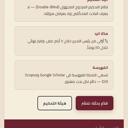
نظام التحكيم المزدوج المجهول (Double-Blind) — لا
يعرف الباحث المحكّمَين ولا يعرفان هويّته.
مدّة الرد
ردٌّ أوّلي من رئيس التحرير خلال ٧ أيام عمل، وقرار نهائي
خلال ٤٥ يوماً.
الفهرسة
تسعى المجلة للفهرسة في Google Scholar وScopus
— DOI دائم لكل بحث منشور.
قدّم بحثك للنشر
هيئة التحكيم
القسم الأول