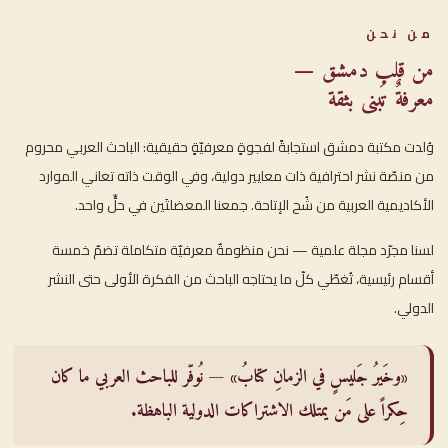
من نحن
من قلب دمشق —
معرفةٌ تُبنى بثقة
وُلدت مكتبة دمشق استجابةً لفجوةٍ معرفيّةٍ حقيقية: الباحث العربي محروم
من منصّة نشر احترافية ذات معايير دولية، وفي الوقت ذاته تعاني الموارد
الأكاديمية العربية من شُح الإتاحة. جمعنا المعضلتَين في حلٍّ واحد.
لسنا مجرّد مجلة علمية — نحن منظومةٌ معرفيّة متكاملة تضمّ خمسة
أقسام رئيسية، تُغطّي كلّ ما يحتاجه الباحث من الفكرة الأولى حتى النشر
الدولي.
«وخَيرُ جَليسٍ في الزمانِ كتابُ» — نُوفّر للباحث العربي ما كان
حِكراً على مَن يمتلك الاشتراكات الدولية الباهظة.