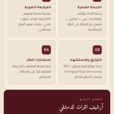
الترجمة العلمية
المراجعة اللغوية
ترجمة الأبحاث والكتب
مراجعةٌ شاملة للنصوص
والملخّصات عربي ↔ إنجليزي ↔
الأكاديمية: قواعد، أسلوب
فرنسي مع الحفاظ على الدقّة
علمي، علامات ترقيم، اتّساق
الاصطلاحية.
مصطلحي.
04
03
التوثيق والاستشهاد
استشارات النشر
إعداد قوائم المراجع وفق APA 7
اختيار المجلة المناسبة، كتابة رسالة
وVancouver وIEEE وChicago
التغطية، الردّ على ملاحظات
وضمان الاتساق الكامل.
المحكّمين.
القسم الرابع
أرشيف التراث الدمشقي