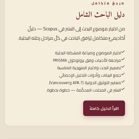
مرجعٌ متكامل
دليل الباحث الشامل
من اختيار موضوع البحث إلى النشر في Scopus — دليلٌ
أكاديميٌّ متكامل يُرافق الباحث في كلّ مراحل رحلته البحثية.
اختيار الموضوع وصياغة المشكلة البحثية
مراجعة الأدبيات وفق بروتوكول PRISMA
تصميم البحث واختيار المنهجية المناسبة
جمع البيانات وأدوات التحليل الإحصائي
معايير التوثيق الدولية (APA 7 وVancouver)
النشر في المجلات المحكّمة — خطوة بخطوة
اقرأ الدليل كاملاً