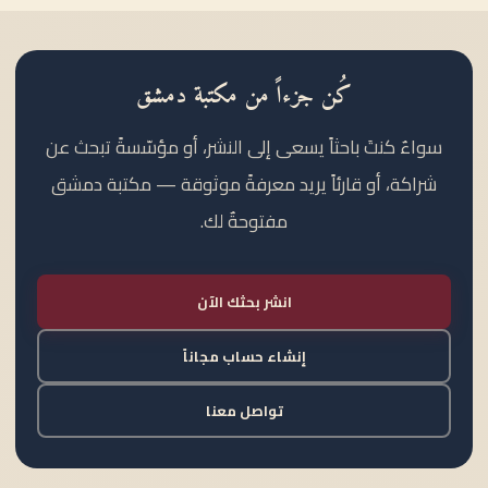
كُن جزءاً من مكتبة دمشق
سواءٌ كنتَ باحثاً يسعى إلى النشر، أو مؤسّسةً تبحث عن
شراكة، أو قارئاً يريد معرفةً موثوقة — مكتبة دمشق
مفتوحةٌ لك.
انشر بحثك الآن
إنشاء حساب مجاناً
تواصل معنا