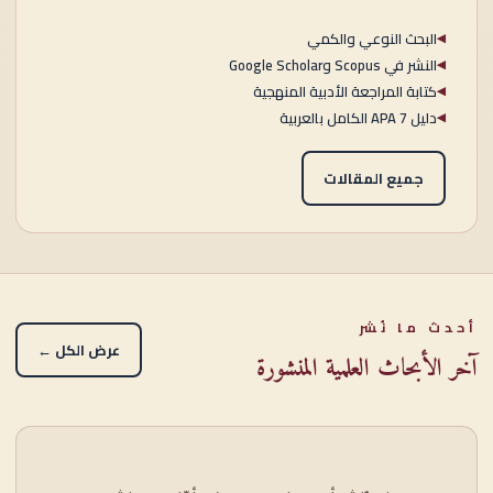
البحث النوعي والكمي
◀
النشر في Scopus وGoogle Scholar
◀
كتابة المراجعة الأدبية المنهجية
◀
دليل APA 7 الكامل بالعربية
◀
جميع المقالات
أحدث ما نُشر
عرض الكل ←
آخر الأبحاث العلمية المنشورة