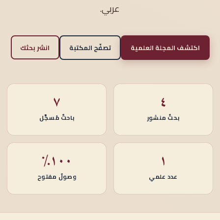
عربي.
اكتشف المجلة العلمية
تصفّح المكتبة
انشر بحثك
٧
٤
بحثٌ منشور
باحثٌ مُسجَّل
١٠٠٪
١
عدد علمي
وصولٌ مفتوح