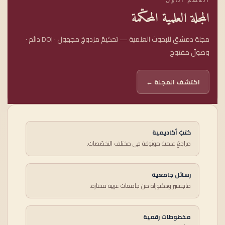
المجلة العلمية المحكّمة
مجلة دمشق للبحوث العلمية — تحكيمٌ مزدوجٌ مجهول · DOI دائم ·
وصولٌ مفتوح
اكتشف المجلة ←
كتبٌ أكاديمية
مراجعٌ علمية موثوقة في مختلف التخصّصات.
رسائل جامعية
ماجستير ودكتوراه من جامعات عربية مختارة.
مخطوطات رقمية