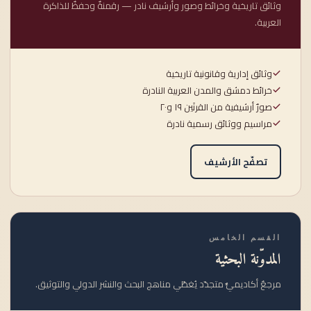
وثائق تاريخية وخرائط وصور وأرشيف نادر — رقمنةٌ وحفظٌ للذاكرة
العربية.
وثائق إدارية وقانونية تاريخية
خرائط دمشق والمدن العربية النادرة
صورٌ أرشيفية من القرنَين ١٩ و٢٠
مراسيم ووثائق رسمية نادرة
تصفّح الأرشيف
القسم الخامس
المدوّنة البحثية
مرجعٌ أكاديميٌّ متجدّد يُغطّي مناهج البحث والنشر الدولي والتوثيق.