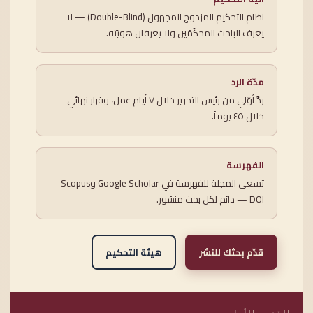
نظام التحكيم المزدوج المجهول (Double-Blind) — لا
يعرف الباحث المحكّمَين ولا يعرفان هويّته.
مدّة الرد
ردٌّ أوّلي من رئيس التحرير خلال ٧ أيام عمل، وقرار نهائي
خلال ٤٥ يوماً.
الفهرسة
تسعى المجلة للفهرسة في Google Scholar وScopus
— DOI دائم لكل بحث منشور.
قدّم بحثك للنشر
هيئة التحكيم
القسم الأول