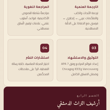
الترجمة العلمية
المراجعة اللغوية
ترجمة الأبحاث والكتب
مراجعةٌ شاملة للنصوص
والملخّصات عربي ↔ إنجليزي ↔
الأكاديمية: قواعد، أسلوب
فرنسي مع الحفاظ على الدقّة
علمي، علامات ترقيم، اتّساق
الاصطلاحية.
مصطلحي.
04
03
التوثيق والاستشهاد
استشارات النشر
إعداد قوائم المراجع وفق APA 7
اختيار المجلة المناسبة، كتابة رسالة
وVancouver وIEEE وChicago
التغطية، الردّ على ملاحظات
وضمان الاتساق الكامل.
المحكّمين.
القسم الرابع
أرشيف التراث الدمشقي