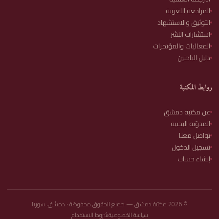
المراجعة اللغوية
التوثيق والاستشهاد
استشارات النشر
الفعاليات والمؤتمرات
دليل الباحثين
روابط المكتبة
عن مكتبة دمشق
المدوّنة البحثية
تواصل معنا
تسجيل الدخول
إنشاء حساب
©
2026
مكتبة دمشق — جميع الحقوق محفوظة · دمشق، سوريا
سياسة الخصوصية
شروط الاستخدام