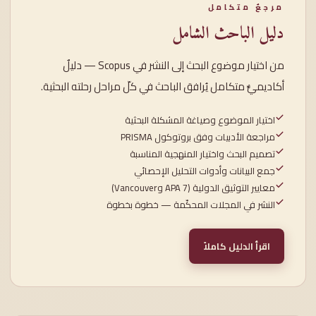
مرجعٌ متكامل
دليل الباحث الشامل
من اختيار موضوع البحث إلى النشر في Scopus — دليلٌ
أكاديميٌّ متكامل يُرافق الباحث في كلّ مراحل رحلته البحثية.
اختيار الموضوع وصياغة المشكلة البحثية
مراجعة الأدبيات وفق بروتوكول PRISMA
تصميم البحث واختيار المنهجية المناسبة
جمع البيانات وأدوات التحليل الإحصائي
معايير التوثيق الدولية (APA 7 وVancouver)
النشر في المجلات المحكّمة — خطوة بخطوة
اقرأ الدليل كاملاً