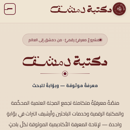
مشروعٌ معرفيٌّ رقميٌّ · من دمشق إلى العالم
معرفةٌ موثوقة — وبوّابةٌ للبحث
منصّةٌ معرفيّةٌ متكاملة تجمع المجلة العلمية المحكّمة
والمكتبة الرقمية وخدمات الباحثين وأرشيف التراث في بوّابةٍ
واحدة — لإتاحة المعرفة الأكاديمية الموثوقة لكلّ باحثٍ