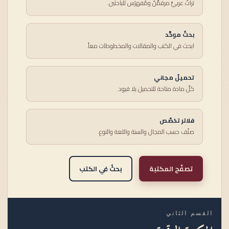
تراثٌ عربيٌّ مرقمَّنٌ ومُفهرَس للباحثين.
بحثٌ موحَّد
ابحث في الكتب والمقالات والمخطوطات معاً.
تحميلٌ مجاني
كلّ مادة متاحة للتحميل بلا قيود.
فلاتر تخصّص
صنّف حسب المجال والسنة واللغة والنوع.
تصفّح المكتبة
بحثٌ في الكتب
القسم الثاني