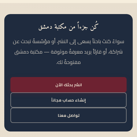
كُن جزءاً من مكتبة دمشق
سواءٌ كنتَ باحثاً يسعى إلى النشر، أو مؤسّسةً تبحث عن
شراكة، أو قارئاً يريد معرفةً موثوقة — مكتبة دمشق
مفتوحةٌ لك.
انشر بحثك الآن
إنشاء حساب مجاناً
تواصل معنا