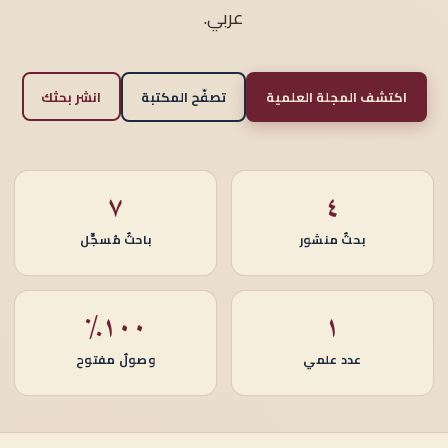
عربي.
اكتشف المجلة العلمية
تصفّح المكتبة
انشر بحثك
٧
٤
بحثٌ منشور
باحثٌ مُسجَّل
١٠٠٪
١
عدد علمي
وصولٌ مفتوح