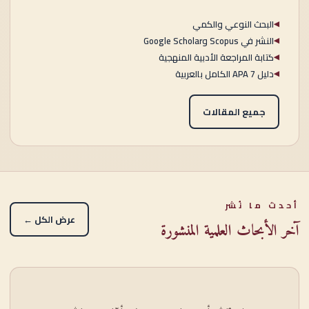
البحث النوعي والكمي
◀
النشر في Scopus وGoogle Scholar
◀
كتابة المراجعة الأدبية المنهجية
◀
دليل APA 7 الكامل بالعربية
◀
جميع المقالات
أحدث ما نُشر
عرض الكل ←
آخر الأبحاث العلمية المنشورة