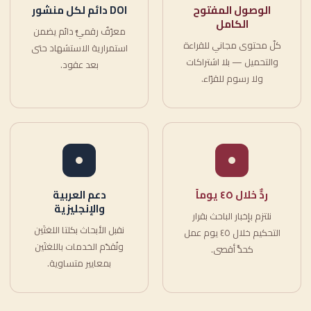
الوصول المفتوح
DOI دائم لكل منشور
الكامل
معرّفٌ رقميٌّ دائم يضمن
كلّ محتوى مجاني للقراءة
استمرارية الاستشهاد حتى
والتحميل — بلا اشتراكات
بعد عقود.
ولا رسوم للقرّاء.
ردٌّ خلال ٤٥ يوماً
دعم العربية
والإنجليزية
نلتزم بإخبار الباحث بقرار
نقبل الأبحاث بكلتا اللغتَين
التحكيم خلال ٤٥ يوم عمل
ونُقدّم الخدمات باللغتَين
كحدٍّ أقصى.
بمعايير متساوية.