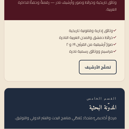
وثائق تاريخية وخرائط وصور وأرشيف نادر — رقمنةٌ وحفظٌ للذاكرة
العربية.
وثائق إدارية وقانونية تاريخية
خرائط دمشق والمدن العربية النادرة
صورٌ أرشيفية من القرنَين ١٩ و٢٠
مراسيم ووثائق رسمية نادرة
تصفّح الأرشيف
القسم الخامس
المدوّنة البحثية
مرجعٌ أكاديميٌّ متجدّد يُغطّي مناهج البحث والنشر الدولي والتوثيق.