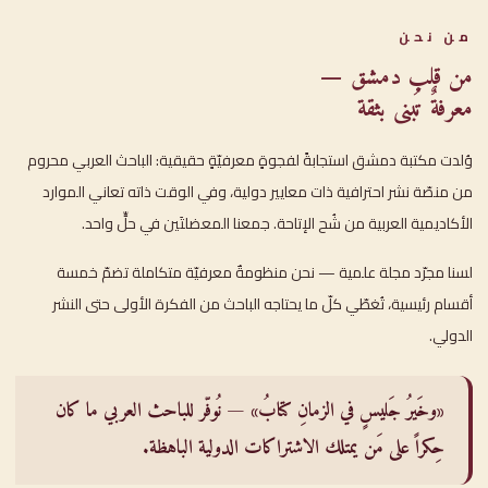
من نحن
من قلب دمشق —
معرفةٌ تُبنى بثقة
وُلدت مكتبة دمشق استجابةً لفجوةٍ معرفيّةٍ حقيقية: الباحث العربي محروم
من منصّة نشر احترافية ذات معايير دولية، وفي الوقت ذاته تعاني الموارد
الأكاديمية العربية من شُح الإتاحة. جمعنا المعضلتَين في حلٍّ واحد.
لسنا مجرّد مجلة علمية — نحن منظومةٌ معرفيّة متكاملة تضمّ خمسة
أقسام رئيسية، تُغطّي كلّ ما يحتاجه الباحث من الفكرة الأولى حتى النشر
الدولي.
«وخَيرُ جَليسٍ في الزمانِ كتابُ» — نُوفّر للباحث العربي ما كان
حِكراً على مَن يمتلك الاشتراكات الدولية الباهظة.