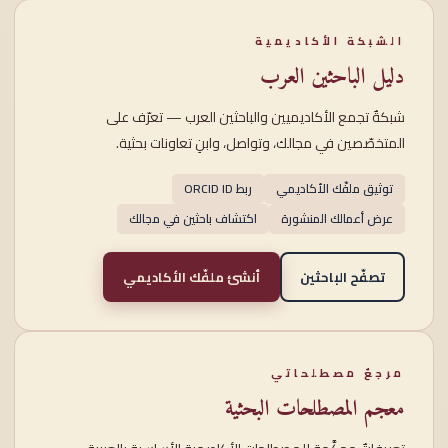
الشبكة الأكاديمية
دليل الباحثين العرب
شبكةٌ تجمع الأكاديميين والباحثين العرب — تعرّف على
المتخصّصين في مجالك، وتواصل، وابنِ تعاونات بحثية.
توثيق ملفّك الأكاديمي
ربط ORCID ID
عرض أعمالك المنشورة
اكتشاف باحثين في مجالك
تصفّح الباحثين
أنشئ ملفّك الأكاديمي
مرجعٌ مصطلحاتي
معجم المصطلحات البحثية