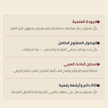
الجودة العلمية
كلّ محتوى يمرّ بمراجعة علمية وتحكيم مزدوج مجهول قبل النشر.
الوصول المفتوح الكامل
كلّ بحث وكتاب مجاني للقراءة والتحميل — بلا اشتراكات.
تمكين الباحث العربي
منصّةٌ تكسر الحواجز وتفتح الباب أمام الباحثين العرب للنشر الدولي.
DOI دائم وأرشفة رقمية
كلّ منشور يحصل على معرّف رقمي دائم ويُحفَظ للأجيال القادمة.