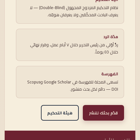
نظام التحكيم المزدوج المجهول (Double-Blind) — لا
يعرف الباحث المحكّمَين ولا يعرفان هويّته.
مدّة الرد
ردٌّ أوّلي من رئيس التحرير خلال ٧ أيام عمل، وقرار نهائي
خلال ٤٥ يوماً.
الفهرسة
تسعى المجلة للفهرسة في Google Scholar وScopus
— DOI دائم لكل بحث منشور.
قدّم بحثك للنشر
هيئة التحكيم
القسم الأول