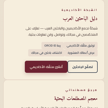
الشبكة الأكاديمية
دليل الباحثين العرب
شبكةٌ تجمع الأكاديميين والباحثين العرب — تعرّف على
المتخصّصين في مجالك، وتواصل، وابنِ تعاونات بحثية.
توثيق ملفّك الأكاديمي
ربط ORCID ID
عرض أعمالك المنشورة
اكتشاف باحثين في مجالك
تصفّح الباحثين
أنشئ ملفّك الأكاديمي
مرجعٌ مصطلحاتي
معجم المصطلحات البحثية