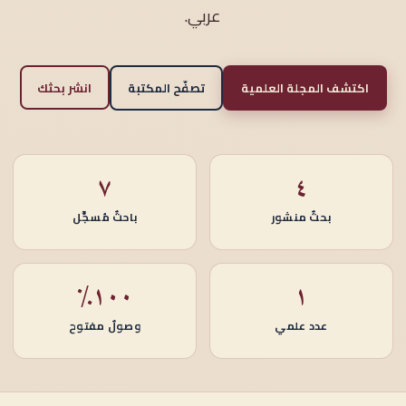
عربي.
اكتشف المجلة العلمية
تصفّح المكتبة
انشر بحثك
٧
٤
بحثٌ منشور
باحثٌ مُسجَّل
١٠٠٪
١
عدد علمي
وصولٌ مفتوح