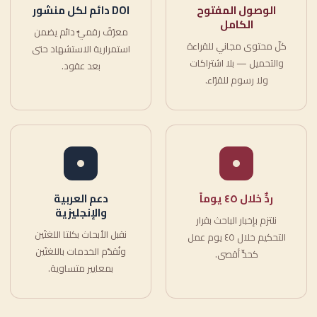
الوصول المفتوح
DOI دائم لكل منشور
الكامل
معرّفٌ رقميٌّ دائم يضمن
كلّ محتوى مجاني للقراءة
استمرارية الاستشهاد حتى
والتحميل — بلا اشتراكات
بعد عقود.
ولا رسوم للقرّاء.
ردٌّ خلال ٤٥ يوماً
دعم العربية
والإنجليزية
نلتزم بإخبار الباحث بقرار
نقبل الأبحاث بكلتا اللغتَين
التحكيم خلال ٤٥ يوم عمل
ونُقدّم الخدمات باللغتَين
كحدٍّ أقصى.
بمعايير متساوية.