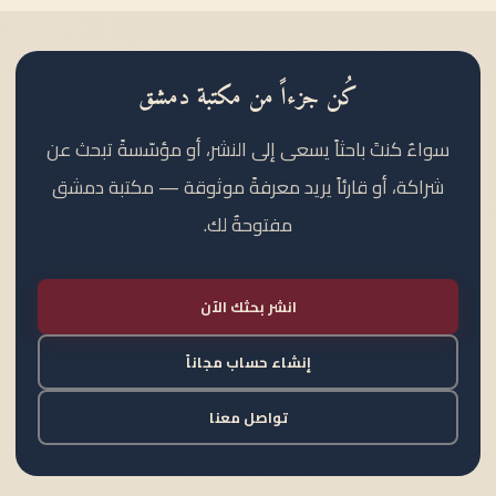
كُن جزءاً من مكتبة دمشق
سواءٌ كنتَ باحثاً يسعى إلى النشر، أو مؤسّسةً تبحث عن
شراكة، أو قارئاً يريد معرفةً موثوقة — مكتبة دمشق
مفتوحةٌ لك.
انشر بحثك الآن
إنشاء حساب مجاناً
تواصل معنا