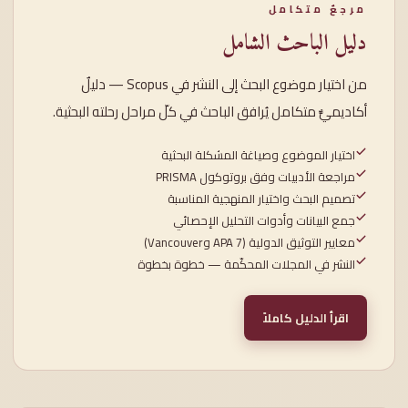
مرجعٌ متكامل
دليل الباحث الشامل
من اختيار موضوع البحث إلى النشر في Scopus — دليلٌ
أكاديميٌّ متكامل يُرافق الباحث في كلّ مراحل رحلته البحثية.
اختيار الموضوع وصياغة المشكلة البحثية
مراجعة الأدبيات وفق بروتوكول PRISMA
تصميم البحث واختيار المنهجية المناسبة
جمع البيانات وأدوات التحليل الإحصائي
معايير التوثيق الدولية (APA 7 وVancouver)
النشر في المجلات المحكّمة — خطوة بخطوة
اقرأ الدليل كاملاً