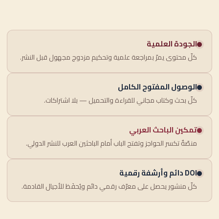
الجودة العلمية
كلّ محتوى يمرّ بمراجعة علمية وتحكيم مزدوج مجهول قبل النشر.
الوصول المفتوح الكامل
كلّ بحث وكتاب مجاني للقراءة والتحميل — بلا اشتراكات.
تمكين الباحث العربي
منصّةٌ تكسر الحواجز وتفتح الباب أمام الباحثين العرب للنشر الدولي.
DOI دائم وأرشفة رقمية
كلّ منشور يحصل على معرّف رقمي دائم ويُحفَظ للأجيال القادمة.