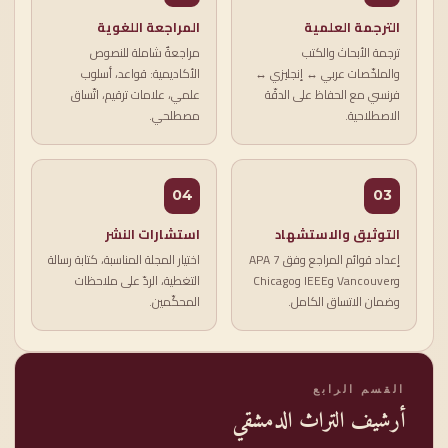
الترجمة العلمية
المراجعة اللغوية
ترجمة الأبحاث والكتب
مراجعةٌ شاملة للنصوص
والملخّصات عربي ↔ إنجليزي ↔
الأكاديمية: قواعد، أسلوب
فرنسي مع الحفاظ على الدقّة
علمي، علامات ترقيم، اتّساق
الاصطلاحية.
مصطلحي.
04
03
التوثيق والاستشهاد
استشارات النشر
إعداد قوائم المراجع وفق APA 7
اختيار المجلة المناسبة، كتابة رسالة
وVancouver وIEEE وChicago
التغطية، الردّ على ملاحظات
وضمان الاتساق الكامل.
المحكّمين.
القسم الرابع
أرشيف التراث الدمشقي