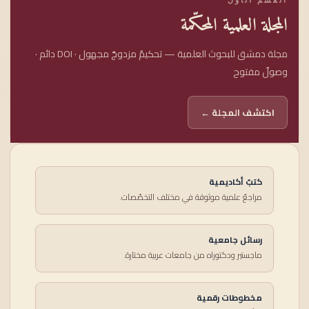
المجلة العلمية المحكّمة
مجلة دمشق للبحوث العلمية — تحكيمٌ مزدوجٌ مجهول · DOI دائم ·
وصولٌ مفتوح
اكتشف المجلة ←
كتبٌ أكاديمية
مراجعٌ علمية موثوقة في مختلف التخصّصات.
رسائل جامعية
ماجستير ودكتوراه من جامعات عربية مختارة.
مخطوطات رقمية