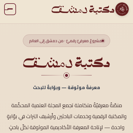
مشروعٌ معرفيٌّ رقميٌّ · من دمشق إلى العالم
معرفةٌ موثوقة — وبوّابةٌ للبحث
منصّةٌ معرفيّةٌ متكاملة تجمع المجلة العلمية المحكّمة
والمكتبة الرقمية وخدمات الباحثين وأرشيف التراث في بوّابةٍ
واحدة — لإتاحة المعرفة الأكاديمية الموثوقة لكلّ باحثٍ