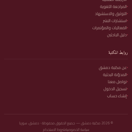
المراجعة اللغوية
التوثيق والاستشهاد
استشارات النشر
الفعاليات والمؤتمرات
دليل الباحثين
روابط المكتبة
عن مكتبة دمشق
المدوّنة البحثية
تواصل معنا
تسجيل الدخول
إنشاء حساب
©
2026
مكتبة دمشق — جميع الحقوق محفوظة · دمشق، سوريا
سياسة الخصوصية
شروط الاستخدام