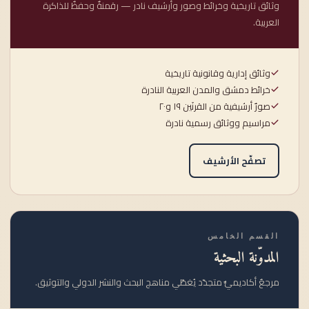
وثائق تاريخية وخرائط وصور وأرشيف نادر — رقمنةٌ وحفظٌ للذاكرة
العربية.
وثائق إدارية وقانونية تاريخية
خرائط دمشق والمدن العربية النادرة
صورٌ أرشيفية من القرنَين ١٩ و٢٠
مراسيم ووثائق رسمية نادرة
تصفّح الأرشيف
القسم الخامس
المدوّنة البحثية
مرجعٌ أكاديميٌّ متجدّد يُغطّي مناهج البحث والنشر الدولي والتوثيق.