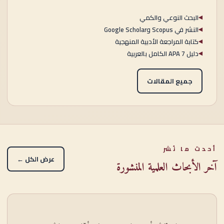
البحث النوعي والكمي
◀
النشر في Scopus وGoogle Scholar
◀
كتابة المراجعة الأدبية المنهجية
◀
دليل APA 7 الكامل بالعربية
◀
جميع المقالات
أحدث ما نُشر
عرض الكل ←
آخر الأبحاث العلمية المنشورة