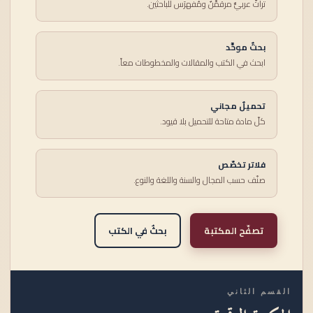
تراثٌ عربيٌّ مرقمَّنٌ ومُفهرَس للباحثين.
بحثٌ موحَّد
ابحث في الكتب والمقالات والمخطوطات معاً.
تحميلٌ مجاني
كلّ مادة متاحة للتحميل بلا قيود.
فلاتر تخصّص
صنّف حسب المجال والسنة واللغة والنوع.
تصفّح المكتبة
بحثٌ في الكتب
القسم الثاني