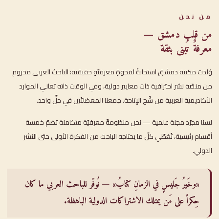
من نحن
من قلب دمشق —
معرفةٌ تُبنى بثقة
وُلدت مكتبة دمشق استجابةً لفجوةٍ معرفيّةٍ حقيقية: الباحث العربي محروم
من منصّة نشر احترافية ذات معايير دولية، وفي الوقت ذاته تعاني الموارد
الأكاديمية العربية من شُح الإتاحة. جمعنا المعضلتَين في حلٍّ واحد.
لسنا مجرّد مجلة علمية — نحن منظومةٌ معرفيّة متكاملة تضمّ خمسة
أقسام رئيسية، تُغطّي كلّ ما يحتاجه الباحث من الفكرة الأولى حتى النشر
الدولي.
«وخَيرُ جَليسٍ في الزمانِ كتابُ» — نُوفّر للباحث العربي ما كان
حِكراً على مَن يمتلك الاشتراكات الدولية الباهظة.