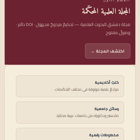
المجلة العلمية المحكّمة
مجلة دمشق للبحوث العلمية — تحكيمٌ مزدوجٌ مجهول · DOI دائم ·
وصولٌ مفتوح
اكتشف المجلة ←
كتبٌ أكاديمية
مراجعٌ علمية موثوقة في مختلف التخصّصات.
رسائل جامعية
ماجستير ودكتوراه من جامعات عربية مختارة.
مخطوطات رقمية