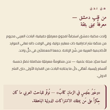
من نحن
من قلب دمشق —
معرفةٌ تُبنى بثقة
وُلدت مكتبة دمشق استجابةً لفجوةٍ معرفيّةٍ حقيقية: الباحث العربي محروم
من منصّة نشر احترافية ذات معايير دولية، وفي الوقت ذاته تعاني الموارد
الأكاديمية العربية من شُح الإتاحة. جمعنا المعضلتَين في حلٍّ واحد.
لسنا مجرّد مجلة علمية — نحن منظومةٌ معرفيّة متكاملة تضمّ خمسة
أقسام رئيسية، تُغطّي كلّ ما يحتاجه الباحث من الفكرة الأولى حتى النشر
الدولي.
«وخَيرُ جَليسٍ في الزمانِ كتابُ» — نُوفّر للباحث العربي ما كان
حِكراً على مَن يمتلك الاشتراكات الدولية الباهظة.