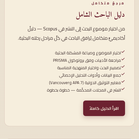
مرجعٌ متكامل
دليل الباحث الشامل
من اختيار موضوع البحث إلى النشر في Scopus — دليلٌ
أكاديميٌّ متكامل يُرافق الباحث في كلّ مراحل رحلته البحثية.
اختيار الموضوع وصياغة المشكلة البحثية
مراجعة الأدبيات وفق بروتوكول PRISMA
تصميم البحث واختيار المنهجية المناسبة
جمع البيانات وأدوات التحليل الإحصائي
معايير التوثيق الدولية (APA 7 وVancouver)
النشر في المجلات المحكّمة — خطوة بخطوة
اقرأ الدليل كاملاً