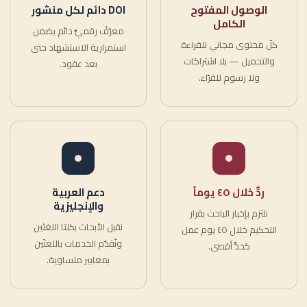
الوصول المفتوح
DOI دائم لكل منشور
الكامل
معرّفٌ رقميٌّ دائم يضمن
كلّ محتوى مجاني للقراءة
استمرارية الاستشهاد حتى
والتحميل — بلا اشتراكات
بعد عقود.
ولا رسوم للقرّاء.
ردٌّ خلال ٤٥ يوماً
دعم العربية
والإنجليزية
نلتزم بإخبار الباحث بقرار
نقبل الأبحاث بكلتا اللغتَين
التحكيم خلال ٤٥ يوم عمل
ونُقدّم الخدمات باللغتَين
كحدٍّ أقصى.
بمعايير متساوية.