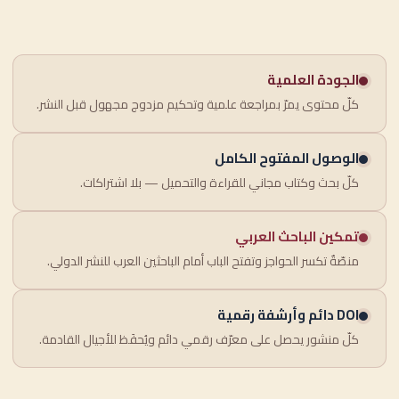
الجودة العلمية
كلّ محتوى يمرّ بمراجعة علمية وتحكيم مزدوج مجهول قبل النشر.
الوصول المفتوح الكامل
كلّ بحث وكتاب مجاني للقراءة والتحميل — بلا اشتراكات.
تمكين الباحث العربي
منصّةٌ تكسر الحواجز وتفتح الباب أمام الباحثين العرب للنشر الدولي.
DOI دائم وأرشفة رقمية
كلّ منشور يحصل على معرّف رقمي دائم ويُحفَظ للأجيال القادمة.