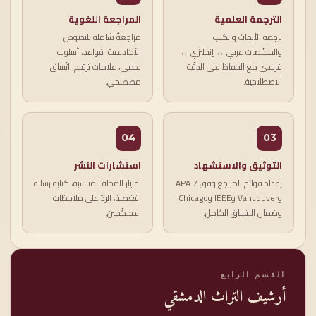
الترجمة العلمية
المراجعة اللغوية
ترجمة الأبحاث والكتب
مراجعةٌ شاملة للنصوص
والملخّصات عربي ↔ إنجليزي ↔
الأكاديمية: قواعد، أسلوب
فرنسي مع الحفاظ على الدقّة
علمي، علامات ترقيم، اتّساق
الاصطلاحية.
مصطلحي.
04
03
التوثيق والاستشهاد
استشارات النشر
إعداد قوائم المراجع وفق APA 7
اختيار المجلة المناسبة، كتابة رسالة
وVancouver وIEEE وChicago
التغطية، الردّ على ملاحظات
وضمان الاتساق الكامل.
المحكّمين.
القسم الرابع
أرشيف التراث الدمشقي