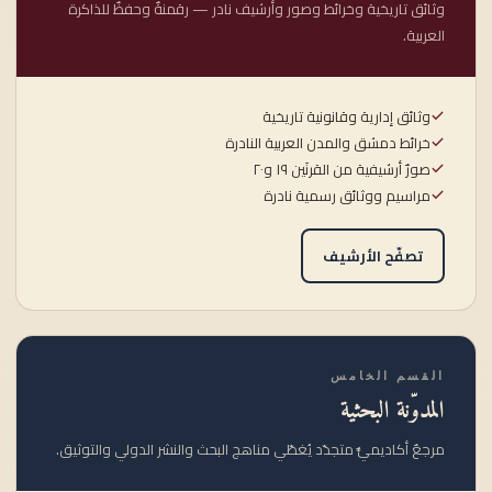
وثائق تاريخية وخرائط وصور وأرشيف نادر — رقمنةٌ وحفظٌ للذاكرة
العربية.
وثائق إدارية وقانونية تاريخية
خرائط دمشق والمدن العربية النادرة
صورٌ أرشيفية من القرنَين ١٩ و٢٠
مراسيم ووثائق رسمية نادرة
تصفّح الأرشيف
القسم الخامس
المدوّنة البحثية
مرجعٌ أكاديميٌّ متجدّد يُغطّي مناهج البحث والنشر الدولي والتوثيق.