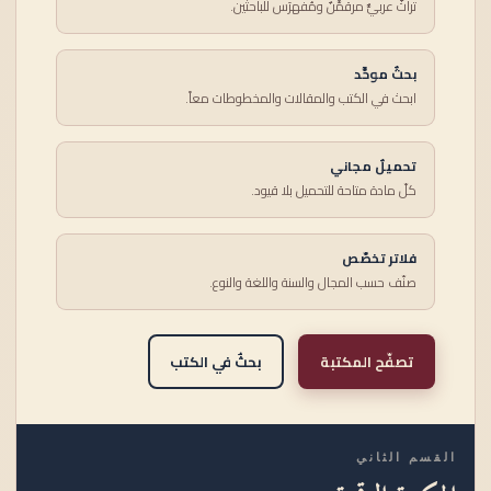
تراثٌ عربيٌّ مرقمَّنٌ ومُفهرَس للباحثين.
بحثٌ موحَّد
ابحث في الكتب والمقالات والمخطوطات معاً.
تحميلٌ مجاني
كلّ مادة متاحة للتحميل بلا قيود.
فلاتر تخصّص
صنّف حسب المجال والسنة واللغة والنوع.
تصفّح المكتبة
بحثٌ في الكتب
القسم الثاني