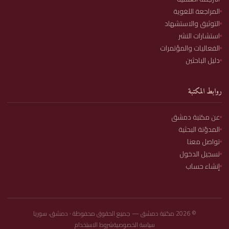
المراجعة اللغوية
التوثيق والاستشهاد
استشارات النشر
الفعاليات والمؤتمرات
دليل الباحثين
روابط المكتبة
عن مكتبة دمشق
المدوّنة البحثية
تواصل معنا
تسجيل الدخول
إنشاء حساب
©
2026
مكتبة دمشق — جميع الحقوق محفوظة · دمشق، سوريا
سياسة الخصوصية
شروط الاستخدام