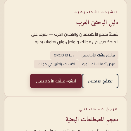
الشبكة الأكاديمية
دليل الباحثين العرب
شبكةٌ تجمع الأكاديميين والباحثين العرب — تعرّف على
المتخصّصين في مجالك، وتواصل، وابنِ تعاونات بحثية.
توثيق ملفّك الأكاديمي
ربط ORCID ID
عرض أعمالك المنشورة
اكتشاف باحثين في مجالك
تصفّح الباحثين
أنشئ ملفّك الأكاديمي
مرجعٌ مصطلحاتي
معجم المصطلحات البحثية