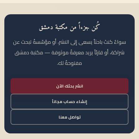
كُن جزءاً من مكتبة دمشق
سواءٌ كنتَ باحثاً يسعى إلى النشر، أو مؤسّسةً تبحث عن
شراكة، أو قارئاً يريد معرفةً موثوقة — مكتبة دمشق
مفتوحةٌ لك.
انشر بحثك الآن
إنشاء حساب مجاناً
تواصل معنا