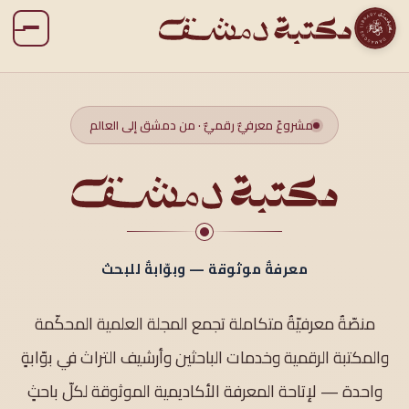
مشروعٌ معرفيٌّ رقميٌّ · من دمشق إلى العالم
معرفةٌ موثوقة — وبوّابةٌ للبحث
منصّةٌ معرفيّةٌ متكاملة تجمع المجلة العلمية المحكّمة
والمكتبة الرقمية وخدمات الباحثين وأرشيف التراث في بوّابةٍ
واحدة — لإتاحة المعرفة الأكاديمية الموثوقة لكلّ باحثٍ