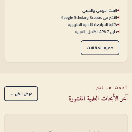
البحث النوعي والكمي
◀
النشر في Scopus وGoogle Scholar
◀
كتابة المراجعة الأدبية المنهجية
◀
دليل APA 7 الكامل بالعربية
◀
جميع المقالات
أحدث ما نُشر
عرض الكل ←
آخر الأبحاث العلمية المنشورة