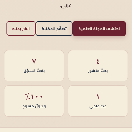
عربي.
اكتشف المجلة العلمية
تصفّح المكتبة
انشر بحثك
٧
٤
بحثٌ منشور
باحثٌ مُسجَّل
١٠٠٪
١
عدد علمي
وصولٌ مفتوح