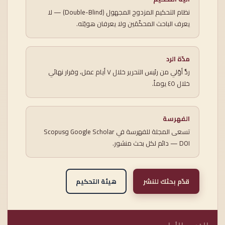
نظام التحكيم المزدوج المجهول (Double-Blind) — لا
يعرف الباحث المحكّمَين ولا يعرفان هويّته.
مدّة الرد
ردٌّ أوّلي من رئيس التحرير خلال ٧ أيام عمل، وقرار نهائي
خلال ٤٥ يوماً.
الفهرسة
تسعى المجلة للفهرسة في Google Scholar وScopus
— DOI دائم لكل بحث منشور.
قدّم بحثك للنشر
هيئة التحكيم
القسم الأول