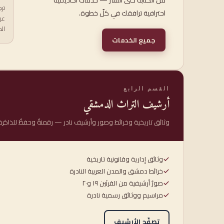
من الكتابة حتى النشر — خدماتٌ أكاديمية
تر
احترافية ترافقك في كلّ خطوة.
عر
ال
جميع الخدمات
القسم الرابع
أرشيف التراث الدمشقي
وثائق تاريخية وخرائط وصور وأرشيف نادر — رقمنةٌ وحفظٌ للذاكرة 
وثائق إدارية وقانونية تاريخية
خرائط دمشق والمدن العربية النادرة
صورٌ أرشيفية من القرنَين ١٩ و٢٠
مراسيم ووثائق رسمية نادرة
تصفّح الأرشيف