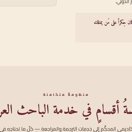
 الدولي.
ن حِكراً على مَن يمتلك
منظومةٌ متكاملة
ةُ أقسامٍ في خدمة الباحث العر
كاديمي المحكَّم إلى خدمات الترجمة والمراجعة — كلّ ما تحتاجه في 