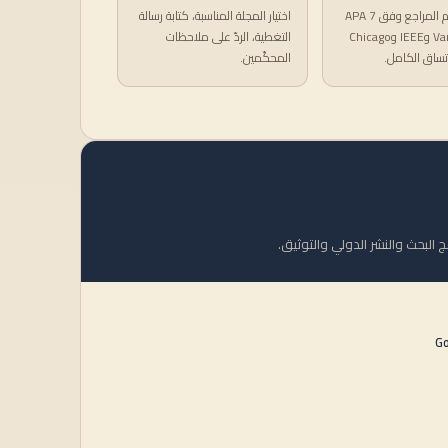
إعداد قوائم المراجع وفق APA 7
اختيار المجلة المناسبة، كتابة رسالة
وVancouver وIEEE وChicago
التغطية، الردّ على ملاحظات
تساق الكامل.
المحكّمين.
ج البحث والنشر الدولي والتوثيق.