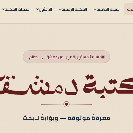
سية
المجلة العلمية
المكتبة الرقمية
الباحثون
خدمات المكتبة
مشروعٌ معرفيٌّ رقميٌّ · من دمشق إلى العالم
معرفةٌ موثوقة — وبوّابةٌ للبحث