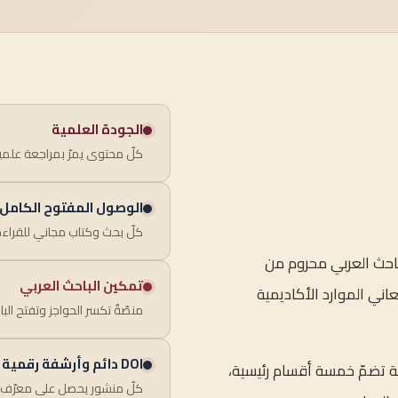
الجودة العلمية
كلّ محتوى يمرّ بمراجعة علم
الوصول المفتوح الكامل
كلّ بحث وكتاب مجاني للقراءة
باحث العربي محروم من
تمكين الباحث العربي
اني الموارد الأكاديمية
منصّةٌ تكسر الحواجز وتفتح البا
DOI دائم وأرشفة رقمية
ة تضمّ خمسة أقسام رئيسية،
كلّ منشور يحصل على معرّف رق