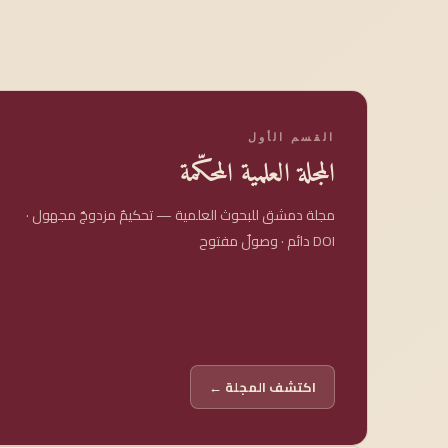
القسم الأول
المجلة العلمية المحكّمة
مجلة دمشق للبحوث العلمية — تحكيمٌ مزدوجٌ مجهول ·
DOI دائم · وصولٌ مفتوح
اكتشف المجلة ←