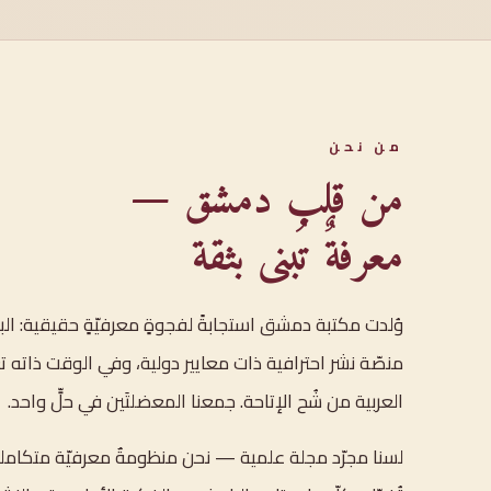
من نحن
من قلب دمشق —
معرفةٌ تُبنى بثقة
وُلدت مكتبة دمشق استجابةً لفجوةٍ معرفيّةٍ حقيقية: ال
منصّة نشر احترافية ذات معايير دولية، وفي الوقت ذاته تع
العربية من شُح الإتاحة. جمعنا المعضلتَين في حلٍّ واحد.
لسنا مجرّد مجلة علمية — نحن منظومةٌ معرفيّة متكامل