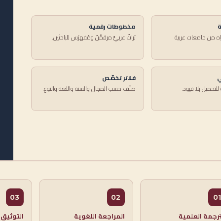
ة
مخطوطات رقمية
اه من جامعات عربية
تراثٌ عربيٌّ مرقمَّنٌ ومُفهرَس للباحثين.
ي
فلاتر تخصّص
للتحميل بلا قيود.
صنّف حسب المجال والسنة واللغة والنوع.
03
02
01
ترجمة العلمية
المراجعة اللغوية
التوثيق