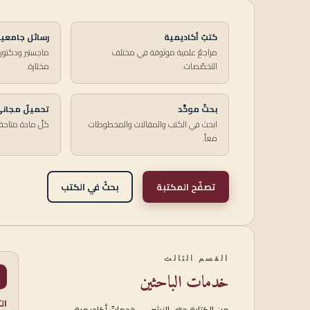
كتبٌ أكاديمية
رسائل جامعي
مراجعٌ علمية موثوقة في مختلف
ماجستير ودكتور
التخصّصات.
مختارة.
بحثٌ موحَّد
تحميلٌ مجان
ابحث في الكتب والمقالات والمخطوطات
كلّ مادة متاحة 
معاً.
تصفّح المكتبة
بحثٌ في الكتب
القسم الثالث
خدمات الباحثين
ال