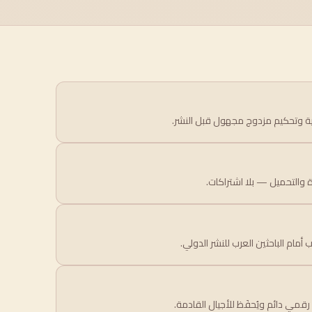
ية وتحكيم مزدوج مجهول قبل النشر.
 والتحميل — بلا اشتراكات.
ب أمام الباحثين العرب للنشر الدولي.
مي دائم ويُحفَظ للأجيال القادمة.