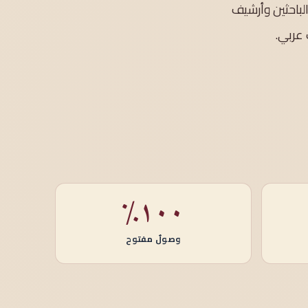
الباحثين وأرشيف
 عربي.
١٠٠٪
وصولٌ مفتوح