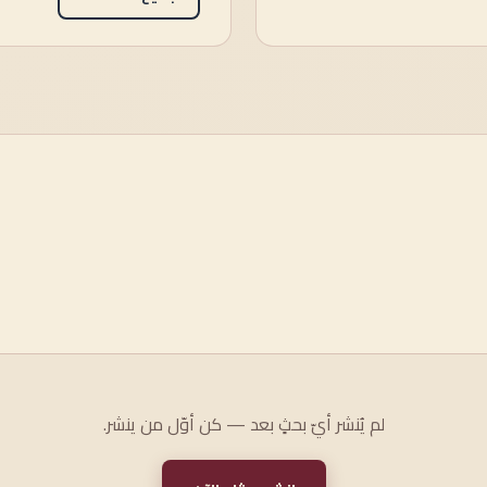
لم يُنشر أيّ بحثٍ بعد — كن أوّل من ينشر.