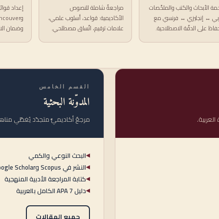
جمة الأبحاث والكتب والملخّصات
مراجعةٌ شاملة للنصوص
بي ↔ إنجليزي ↔ فرنسي مع
الأكاديمية: قواعد، أسلوب علمي،
حفاظ على الدقّة الاصطلاحية.
علامات ترقيم، اتّساق مصطلحي.
وضمان الا
القسم الخامس
المدوّنة البحثية
العربية.
مرجعٌ أكاديميٌّ متجدّد يُغطّي مناه
البحث النوعي والكمي
◀
النشر في Scopus وGoogle Scholar
◀
كتابة المراجعة الأدبية المنهجية
◀
دليل APA 7 الكامل بالعربية
◀
جميع المقالات