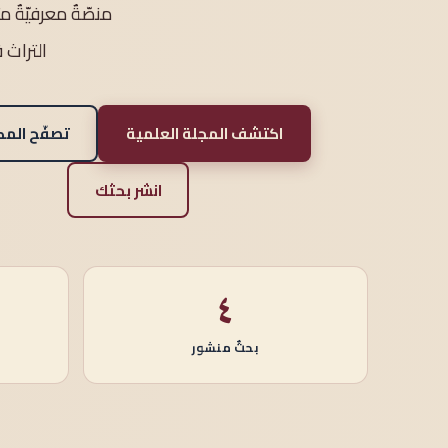
منصّةٌ معرفيّةٌ 
التراث 
اكتشف المجلة العلمية
تصفّح المك
انشر بحثك
٤
بحثٌ منشور