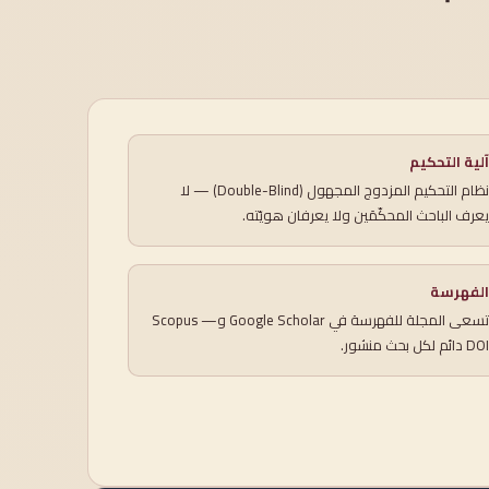
آلية التحكيم
نظام التحكيم المزدوج المجهول (Double-Blind) — لا
يعرف الباحث المحكّمَين ولا يعرفان هويّته.
الفهرسة
تسعى المجلة للفهرسة في Google Scholar وScopus —
DOI دائم لكل بحث منشور.