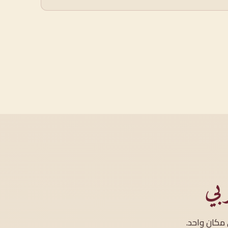
بي
مكانٍ واحد.