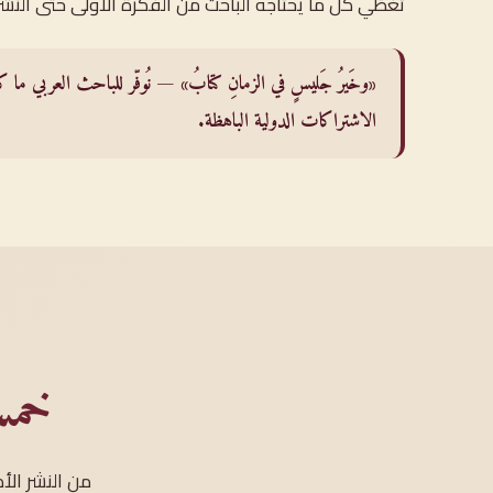
تُغطّي كلّ ما يحتاجه الباحث من الفكرة الأولى حتى النشر
«وخَيرُ جَليسٍ في الزمانِ كتابُ» — نُوفّر للباحث العربي ما كا
الاشتراكات الدولية الباهظة.
خمس
من النشر الأ