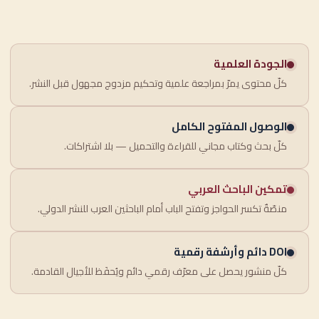
الجودة العلمية
كلّ محتوى يمرّ بمراجعة علمية وتحكيم مزدوج مجهول قبل النشر.
الوصول المفتوح الكامل
كلّ بحث وكتاب مجاني للقراءة والتحميل — بلا اشتراكات.
تمكين الباحث العربي
منصّةٌ تكسر الحواجز وتفتح الباب أمام الباحثين العرب للنشر الدولي.
DOI دائم وأرشفة رقمية
كلّ منشور يحصل على معرّف رقمي دائم ويُحفَظ للأجيال القادمة.