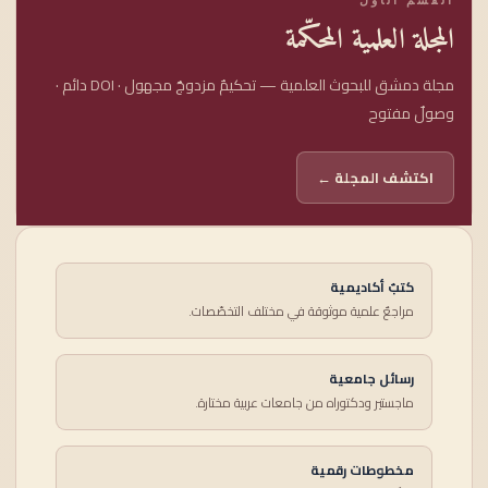
المجلة العلمية المحكّمة
مجلة دمشق للبحوث العلمية — تحكيمٌ مزدوجٌ مجهول · DOI دائم ·
وصولٌ مفتوح
اكتشف المجلة ←
كتبٌ أكاديمية
مراجعٌ علمية موثوقة في مختلف التخصّصات.
رسائل جامعية
ماجستير ودكتوراه من جامعات عربية مختارة.
مخطوطات رقمية