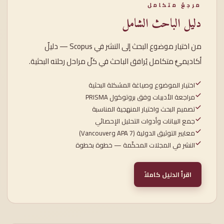
مرجعٌ متكامل
دليل الباحث الشامل
من اختيار موضوع البحث إلى النشر في Scopus — دليلٌ
أكاديميٌّ متكامل يُرافق الباحث في كلّ مراحل رحلته البحثية.
اختيار الموضوع وصياغة المشكلة البحثية
مراجعة الأدبيات وفق بروتوكول PRISMA
تصميم البحث واختيار المنهجية المناسبة
جمع البيانات وأدوات التحليل الإحصائي
معايير التوثيق الدولية (APA 7 وVancouver)
النشر في المجلات المحكّمة — خطوة بخطوة
اقرأ الدليل كاملاً