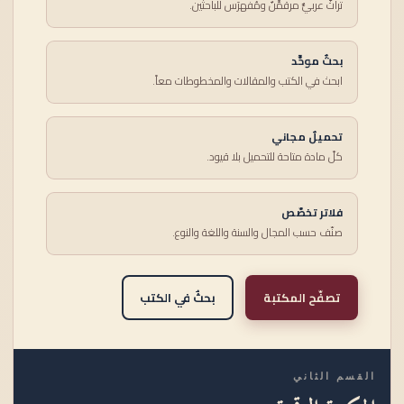
تراثٌ عربيٌّ مرقمَّنٌ ومُفهرَس للباحثين.
بحثٌ موحَّد
ابحث في الكتب والمقالات والمخطوطات معاً.
تحميلٌ مجاني
كلّ مادة متاحة للتحميل بلا قيود.
فلاتر تخصّص
صنّف حسب المجال والسنة واللغة والنوع.
تصفّح المكتبة
بحثٌ في الكتب
القسم الثاني