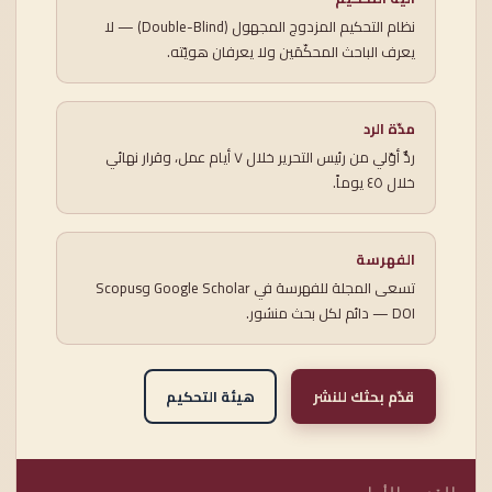
نظام التحكيم المزدوج المجهول (Double-Blind) — لا
يعرف الباحث المحكّمَين ولا يعرفان هويّته.
مدّة الرد
ردٌّ أوّلي من رئيس التحرير خلال ٧ أيام عمل، وقرار نهائي
خلال ٤٥ يوماً.
الفهرسة
تسعى المجلة للفهرسة في Google Scholar وScopus
— DOI دائم لكل بحث منشور.
قدّم بحثك للنشر
هيئة التحكيم
القسم الأول