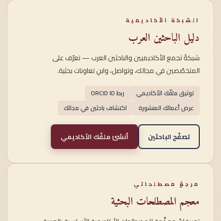
الشبكة الأكاديمية
دليل الباحثين العرب
شبكةٌ تجمع الأكاديميين والباحثين العرب — تعرّف على
المتخصّصين في مجالك، وتواصل، وابنِ تعاونات بحثية.
توثيق ملفّك الأكاديمي
ربط ORCID ID
عرض أعمالك المنشورة
اكتشاف باحثين في مجالك
تصفّح الباحثين
أنشئ ملفّك الأكاديمي
مرجعٌ مصطلحاتي
معجم المصطلحات البحثية