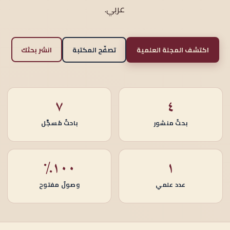
عربي.
اكتشف المجلة العلمية
تصفّح المكتبة
انشر بحثك
٧
٤
بحثٌ منشور
باحثٌ مُسجَّل
١٠٠٪
١
عدد علمي
وصولٌ مفتوح