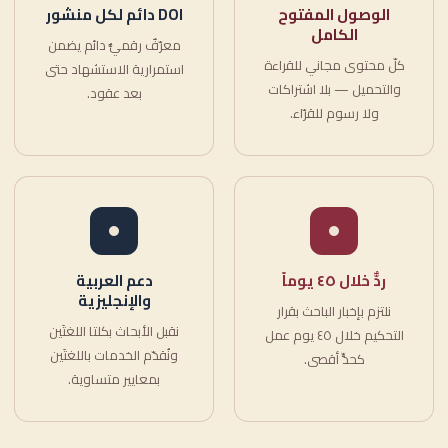
الوصول المفتوح
DOI دائم لكل منشور
الكامل
معرّفٌ رقميٌّ دائم يضمن
كلّ محتوى مجاني للقراءة
استمرارية الاستشهاد حتى
والتحميل — بلا اشتراكات
بعد عقود.
ولا رسوم للقرّاء.
ردٌّ خلال ٤٥ يوماً
دعم العربية
والإنجليزية
نلتزم بإخبار الباحث بقرار
نقبل الأبحاث بكلتا اللغتَين
التحكيم خلال ٤٥ يوم عمل
ونُقدّم الخدمات باللغتَين
كحدٍّ أقصى.
بمعايير متساوية.