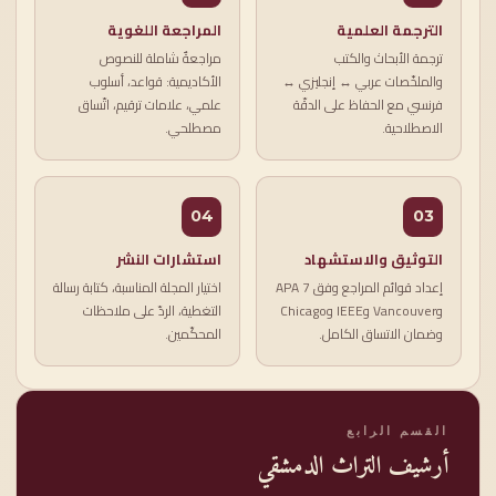
الترجمة العلمية
المراجعة اللغوية
ترجمة الأبحاث والكتب
مراجعةٌ شاملة للنصوص
والملخّصات عربي ↔ إنجليزي ↔
الأكاديمية: قواعد، أسلوب
فرنسي مع الحفاظ على الدقّة
علمي، علامات ترقيم، اتّساق
الاصطلاحية.
مصطلحي.
04
03
التوثيق والاستشهاد
استشارات النشر
إعداد قوائم المراجع وفق APA 7
اختيار المجلة المناسبة، كتابة رسالة
وVancouver وIEEE وChicago
التغطية، الردّ على ملاحظات
وضمان الاتساق الكامل.
المحكّمين.
القسم الرابع
أرشيف التراث الدمشقي