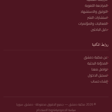
المراجعة اللغوية
التوثيق والاستشهاد
استشارات النشر
الفعاليات والمؤتمرات
دليل الباحثين
روابط المكتبة
عن مكتبة دمشق
المدوّنة البحثية
تواصل معنا
تسجيل الدخول
إنشاء حساب
©
2026
مكتبة دمشق — جميع الحقوق محفوظة · دمشق، سوريا
سياسة الخصوصية
شروط الاستخدام