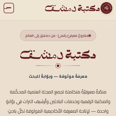
مشروعٌ معرفيٌّ رقميٌّ · من دمشق إلى العالم
معرفةٌ موثوقة — وبوّابةٌ للبحث
منصّةٌ معرفيّةٌ متكاملة تجمع المجلة العلمية المحكّمة
والمكتبة الرقمية وخدمات الباحثين وأرشيف التراث في بوّابةٍ
واحدة — لإتاحة المعرفة الأكاديمية الموثوقة لكلّ باحثٍ