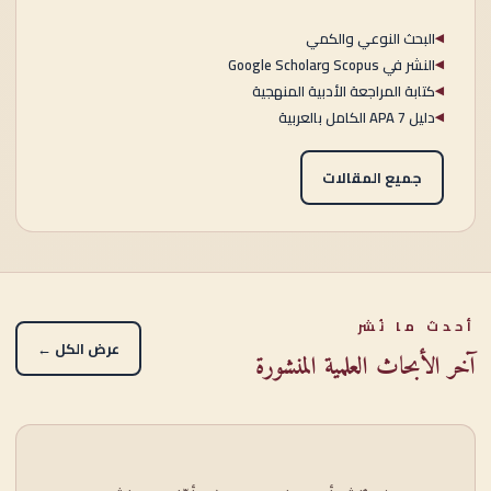
البحث النوعي والكمي
◀
النشر في Scopus وGoogle Scholar
◀
كتابة المراجعة الأدبية المنهجية
◀
دليل APA 7 الكامل بالعربية
◀
جميع المقالات
أحدث ما نُشر
عرض الكل ←
آخر الأبحاث العلمية المنشورة