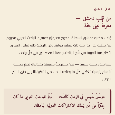
من نحن
من قلب دمشق —
معرفةٌ تُبنى بثقة
وُلدت مكتبة دمشق استجابةً لفجوةٍ معرفيّةٍ حقيقية: الباحث العربي محروم
من منصّة نشر احترافية ذات معايير دولية، وفي الوقت ذاته تعاني الموارد
الأكاديمية العربية من شُح الإتاحة. جمعنا المعضلتَين في حلٍّ واحد.
لسنا مجرّد مجلة علمية — نحن منظومةٌ معرفيّة متكاملة تضمّ خمسة
أقسام رئيسية، تُغطّي كلّ ما يحتاجه الباحث من الفكرة الأولى حتى النشر
الدولي.
«وخَيرُ جَليسٍ في الزمانِ كتابُ» — نُوفّر للباحث العربي ما كان
حِكراً على مَن يمتلك الاشتراكات الدولية الباهظة.