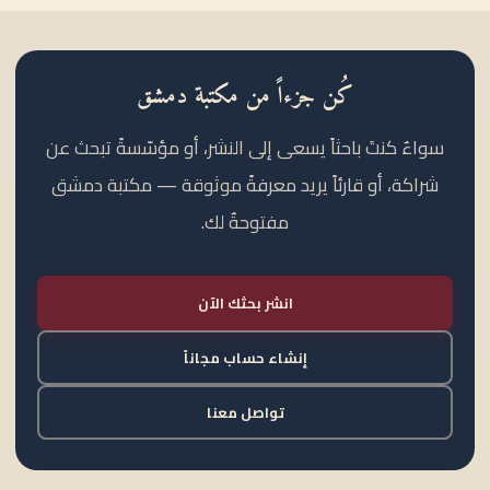
كُن جزءاً من مكتبة دمشق
سواءٌ كنتَ باحثاً يسعى إلى النشر، أو مؤسّسةً تبحث عن
شراكة، أو قارئاً يريد معرفةً موثوقة — مكتبة دمشق
مفتوحةٌ لك.
انشر بحثك الآن
إنشاء حساب مجاناً
تواصل معنا