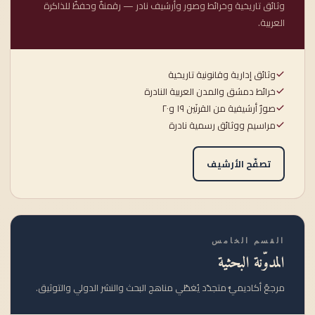
وثائق تاريخية وخرائط وصور وأرشيف نادر — رقمنةٌ وحفظٌ للذاكرة
العربية.
وثائق إدارية وقانونية تاريخية
خرائط دمشق والمدن العربية النادرة
صورٌ أرشيفية من القرنَين ١٩ و٢٠
مراسيم ووثائق رسمية نادرة
تصفّح الأرشيف
القسم الخامس
المدوّنة البحثية
مرجعٌ أكاديميٌّ متجدّد يُغطّي مناهج البحث والنشر الدولي والتوثيق.