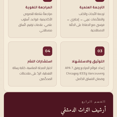
الترجمة العلمية
المراجعة اللغوية
ترجمة الأبحاث والكتب
مراجعةٌ شاملة للنصوص
والملخّصات عربي ↔ إنجليزي ↔
الأكاديمية: قواعد، أسلوب
فرنسي مع الحفاظ على الدقّة
علمي، علامات ترقيم، اتّساق
الاصطلاحية.
مصطلحي.
04
03
التوثيق والاستشهاد
استشارات النشر
إعداد قوائم المراجع وفق APA 7
اختيار المجلة المناسبة، كتابة رسالة
وVancouver وIEEE وChicago
التغطية، الردّ على ملاحظات
وضمان الاتساق الكامل.
المحكّمين.
القسم الرابع
أرشيف التراث الدمشقي