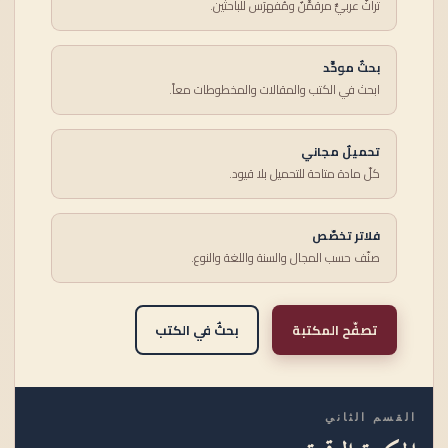
تراثٌ عربيٌّ مرقمَّنٌ ومُفهرَس للباحثين.
بحثٌ موحَّد
ابحث في الكتب والمقالات والمخطوطات معاً.
تحميلٌ مجاني
كلّ مادة متاحة للتحميل بلا قيود.
فلاتر تخصّص
صنّف حسب المجال والسنة واللغة والنوع.
تصفّح المكتبة
بحثٌ في الكتب
القسم الثاني