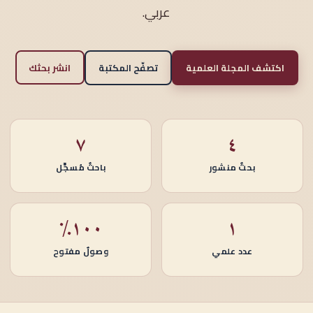
عربي.
اكتشف المجلة العلمية
تصفّح المكتبة
انشر بحثك
٧
٤
بحثٌ منشور
باحثٌ مُسجَّل
١٠٠٪
١
عدد علمي
وصولٌ مفتوح