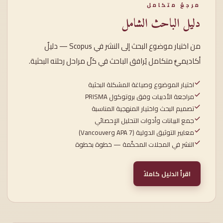
مرجعٌ متكامل
دليل الباحث الشامل
من اختيار موضوع البحث إلى النشر في Scopus — دليلٌ
أكاديميٌّ متكامل يُرافق الباحث في كلّ مراحل رحلته البحثية.
اختيار الموضوع وصياغة المشكلة البحثية
مراجعة الأدبيات وفق بروتوكول PRISMA
تصميم البحث واختيار المنهجية المناسبة
جمع البيانات وأدوات التحليل الإحصائي
معايير التوثيق الدولية (APA 7 وVancouver)
النشر في المجلات المحكّمة — خطوة بخطوة
اقرأ الدليل كاملاً