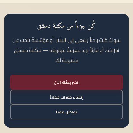
كُن جزءاً من مكتبة دمشق
سواءٌ كنتَ باحثاً يسعى إلى النشر، أو مؤسّسةً تبحث عن
شراكة، أو قارئاً يريد معرفةً موثوقة — مكتبة دمشق
مفتوحةٌ لك.
انشر بحثك الآن
إنشاء حساب مجاناً
تواصل معنا