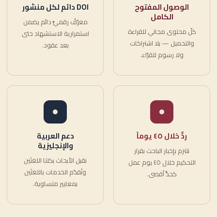
الوصول المفتوح
DOI دائم لكل منشور
الكامل
معرّفٌ رقميٌّ دائم يضمن
كلّ محتوى مجاني للقراءة
استمرارية الاستشهاد حتى
والتحميل — بلا اشتراكات
بعد عقود.
ولا رسوم للقرّاء.
ردٌّ خلال ٤٥ يوماً
دعم العربية
والإنجليزية
نلتزم بإخبار الباحث بقرار
نقبل الأبحاث بكلتا اللغتَين
التحكيم خلال ٤٥ يوم عمل
ونُقدّم الخدمات باللغتَين
كحدٍّ أقصى.
بمعايير متساوية.