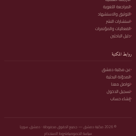
المراجعة اللغوية
التوثيق والاستشهاد
استشارات النشر
الفعاليات والمؤتمرات
دليل الباحثين
روابط المكتبة
عن مكتبة دمشق
المدوّنة البحثية
تواصل معنا
تسجيل الدخول
إنشاء حساب
©
2026
مكتبة دمشق — جميع الحقوق محفوظة · دمشق، سوريا
سياسة الخصوصية
شروط الاستخدام