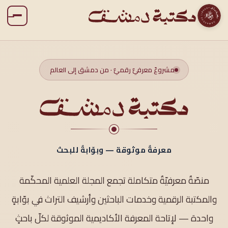
مشروعٌ معرفيٌّ رقميٌّ · من دمشق إلى العالم
معرفةٌ موثوقة — وبوّابةٌ للبحث
منصّةٌ معرفيّةٌ متكاملة تجمع المجلة العلمية المحكّمة
والمكتبة الرقمية وخدمات الباحثين وأرشيف التراث في بوّابةٍ
واحدة — لإتاحة المعرفة الأكاديمية الموثوقة لكلّ باحثٍ