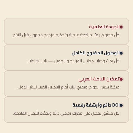
الجودة العلمية
كلّ محتوى يمرّ بمراجعة علمية وتحكيم مزدوج مجهول قبل النشر.
الوصول المفتوح الكامل
كلّ بحث وكتاب مجاني للقراءة والتحميل — بلا اشتراكات.
تمكين الباحث العربي
منصّةٌ تكسر الحواجز وتفتح الباب أمام الباحثين العرب للنشر الدولي.
DOI دائم وأرشفة رقمية
كلّ منشور يحصل على معرّف رقمي دائم ويُحفَظ للأجيال القادمة.