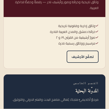
وثائق تاريخية وخرائط وصور وأرشيف نادر — رقمنةٌ وحفظٌ للذاكرة
العربية.
وثائق إدارية وقانونية تاريخية
خرائط دمشق والمدن العربية النادرة
صورٌ أرشيفية من القرنَين ١٩ و٢٠
مراسيم ووثائق رسمية نادرة
تصفّح الأرشيف
القسم الخامس
المدوّنة البحثية
مرجعٌ أكاديميٌّ متجدّد يُغطّي مناهج البحث والنشر الدولي والتوثيق.