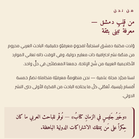
من نحن
من قلب دمشق —
معرفةٌ تُبنى بثقة
وُلدت مكتبة دمشق استجابةً لفجوةٍ معرفيّةٍ حقيقية: الباحث العربي محروم
من منصّة نشر احترافية ذات معايير دولية، وفي الوقت ذاته تعاني الموارد
الأكاديمية العربية من شُح الإتاحة. جمعنا المعضلتَين في حلٍّ واحد.
لسنا مجرّد مجلة علمية — نحن منظومةٌ معرفيّة متكاملة تضمّ خمسة
أقسام رئيسية، تُغطّي كلّ ما يحتاجه الباحث من الفكرة الأولى حتى النشر
الدولي.
«وخَيرُ جَليسٍ في الزمانِ كتابُ» — نُوفّر للباحث العربي ما كان
حِكراً على مَن يمتلك الاشتراكات الدولية الباهظة.