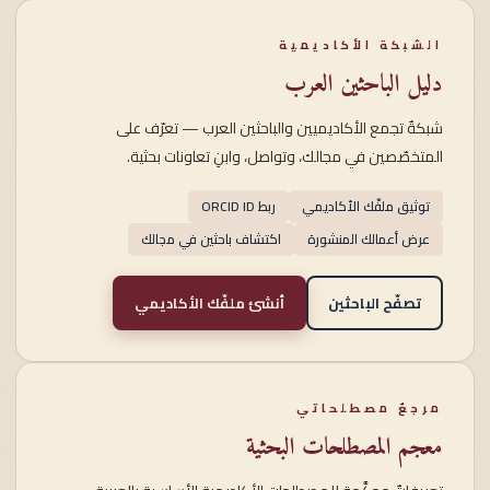
الشبكة الأكاديمية
دليل الباحثين العرب
شبكةٌ تجمع الأكاديميين والباحثين العرب — تعرّف على
المتخصّصين في مجالك، وتواصل، وابنِ تعاونات بحثية.
توثيق ملفّك الأكاديمي
ربط ORCID ID
عرض أعمالك المنشورة
اكتشاف باحثين في مجالك
تصفّح الباحثين
أنشئ ملفّك الأكاديمي
مرجعٌ مصطلحاتي
معجم المصطلحات البحثية