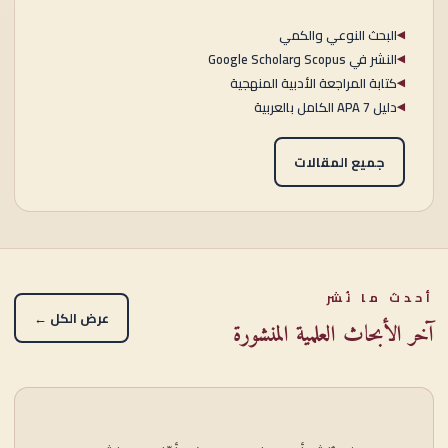
البحث النوعي والكمي
◀
النشر في Scopus وGoogle Scholar
◀
كتابة المراجعة الأدبية المنهجية
◀
دليل APA 7 الكامل بالعربية
◀
جميع المقالات
أحدث ما نُشر
عرض الكل ←
آخر الأبحاث العلمية المنشورة