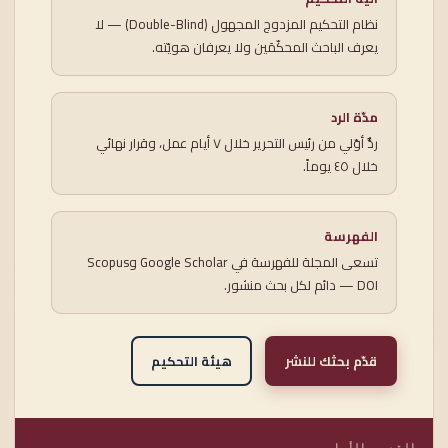
نظام التحكيم المزدوج المجهول (Double-Blind) — لا
يعرف الباحث المحكّمَين ولا يعرفان هويّته.
مدّة الرد
ردٌّ أوّلي من رئيس التحرير خلال ٧ أيام عمل، وقرار نهائي
خلال ٤٥ يوماً.
الفهرسة
تسعى المجلة للفهرسة في Google Scholar وScopus
— DOI دائم لكل بحث منشور.
قدّم بحثك للنشر
هيئة التحكيم
القسم الأول