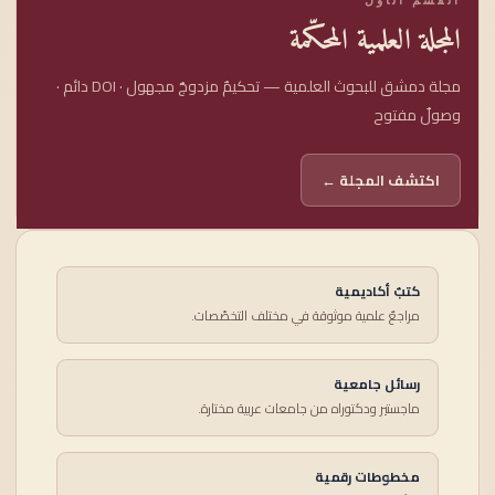
المجلة العلمية المحكّمة
مجلة دمشق للبحوث العلمية — تحكيمٌ مزدوجٌ مجهول · DOI دائم ·
وصولٌ مفتوح
اكتشف المجلة ←
كتبٌ أكاديمية
مراجعٌ علمية موثوقة في مختلف التخصّصات.
رسائل جامعية
ماجستير ودكتوراه من جامعات عربية مختارة.
مخطوطات رقمية