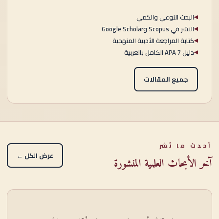
البحث النوعي والكمي
◀
النشر في Scopus وGoogle Scholar
◀
كتابة المراجعة الأدبية المنهجية
◀
دليل APA 7 الكامل بالعربية
◀
جميع المقالات
أحدث ما نُشر
عرض الكل ←
آخر الأبحاث العلمية المنشورة