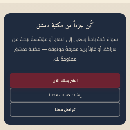
كُن جزءاً من مكتبة دمشق
سواءٌ كنتَ باحثاً يسعى إلى النشر، أو مؤسّسةً تبحث عن
شراكة، أو قارئاً يريد معرفةً موثوقة — مكتبة دمشق
مفتوحةٌ لك.
انشر بحثك الآن
إنشاء حساب مجاناً
تواصل معنا