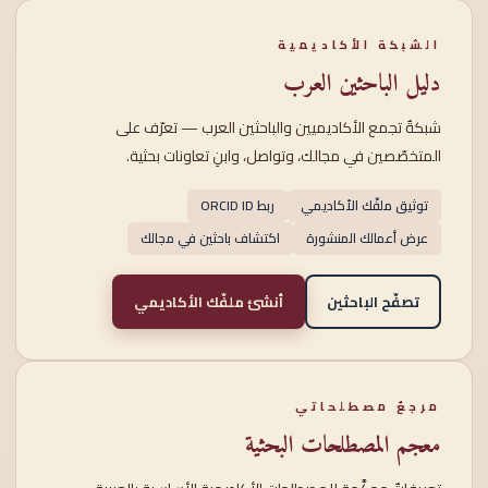
الشبكة الأكاديمية
دليل الباحثين العرب
شبكةٌ تجمع الأكاديميين والباحثين العرب — تعرّف على
المتخصّصين في مجالك، وتواصل، وابنِ تعاونات بحثية.
توثيق ملفّك الأكاديمي
ربط ORCID ID
عرض أعمالك المنشورة
اكتشاف باحثين في مجالك
تصفّح الباحثين
أنشئ ملفّك الأكاديمي
مرجعٌ مصطلحاتي
معجم المصطلحات البحثية