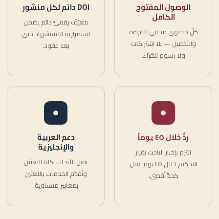
الوصول المفتوح
DOI دائم لكل منشور
الكامل
معرّفٌ رقميٌّ دائم يضمن
كلّ محتوى مجاني للقراءة
استمرارية الاستشهاد حتى
والتحميل — بلا اشتراكات
بعد عقود.
ولا رسوم للقرّاء.
ردٌّ خلال ٤٥ يوماً
دعم العربية
والإنجليزية
نلتزم بإخبار الباحث بقرار
نقبل الأبحاث بكلتا اللغتَين
التحكيم خلال ٤٥ يوم عمل
ونُقدّم الخدمات باللغتَين
كحدٍّ أقصى.
بمعايير متساوية.