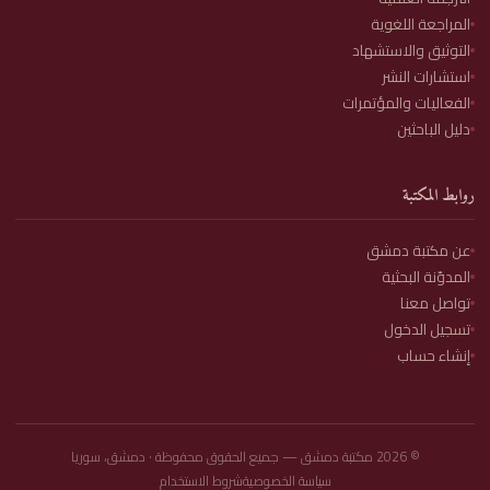
المراجعة اللغوية
التوثيق والاستشهاد
استشارات النشر
الفعاليات والمؤتمرات
دليل الباحثين
روابط المكتبة
عن مكتبة دمشق
المدوّنة البحثية
تواصل معنا
تسجيل الدخول
إنشاء حساب
©
2026
مكتبة دمشق — جميع الحقوق محفوظة · دمشق، سوريا
سياسة الخصوصية
شروط الاستخدام