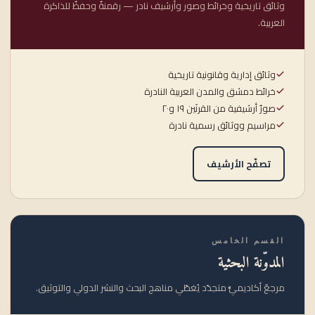
وثائق تاريخية وخرائط وصور وأرشيف نادر — رقمنةٌ وحفظٌ للذاكرة
العربية.
وثائق إدارية وقانونية تاريخية
خرائط دمشق والمدن العربية النادرة
صورٌ أرشيفية من القرنَين ١٩ و٢٠
مراسيم ووثائق رسمية نادرة
تصفّح الأرشيف
القسم الخامس
المدوّنة البحثية
مرجعٌ أكاديميٌّ متجدّد يُغطّي مناهج البحث والنشر الدولي والتوثيق.