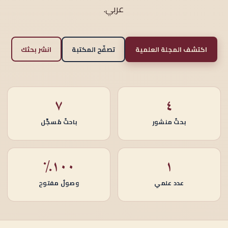
عربي.
اكتشف المجلة العلمية
تصفّح المكتبة
انشر بحثك
٧
٤
بحثٌ منشور
باحثٌ مُسجَّل
١٠٠٪
١
عدد علمي
وصولٌ مفتوح