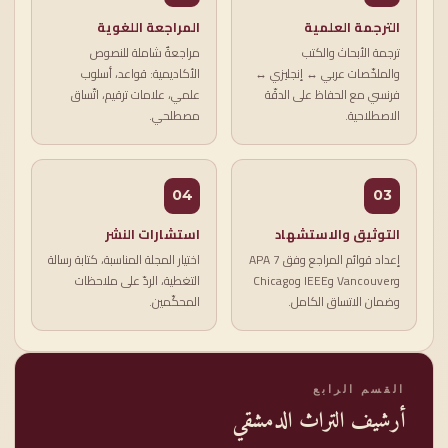
الترجمة العلمية
المراجعة اللغوية
ترجمة الأبحاث والكتب
مراجعةٌ شاملة للنصوص
والملخّصات عربي ↔ إنجليزي ↔
الأكاديمية: قواعد، أسلوب
فرنسي مع الحفاظ على الدقّة
علمي، علامات ترقيم، اتّساق
الاصطلاحية.
مصطلحي.
04
03
التوثيق والاستشهاد
استشارات النشر
إعداد قوائم المراجع وفق APA 7
اختيار المجلة المناسبة، كتابة رسالة
وVancouver وIEEE وChicago
التغطية، الردّ على ملاحظات
وضمان الاتساق الكامل.
المحكّمين.
القسم الرابع
أرشيف التراث الدمشقي