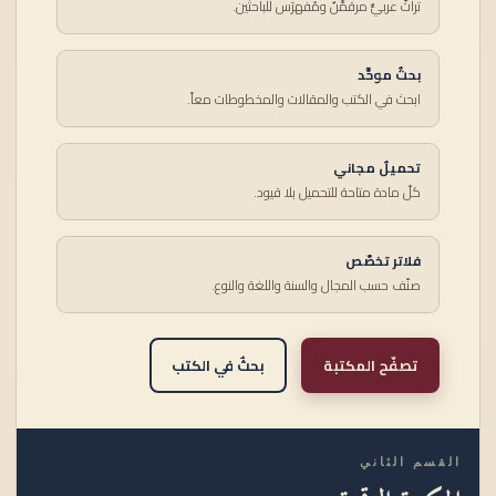
تراثٌ عربيٌّ مرقمَّنٌ ومُفهرَس للباحثين.
بحثٌ موحَّد
ابحث في الكتب والمقالات والمخطوطات معاً.
تحميلٌ مجاني
كلّ مادة متاحة للتحميل بلا قيود.
فلاتر تخصّص
صنّف حسب المجال والسنة واللغة والنوع.
تصفّح المكتبة
بحثٌ في الكتب
القسم الثاني