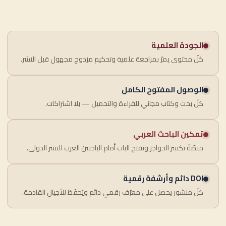
الجودة العلمية
كلّ محتوى يمرّ بمراجعة علمية وتحكيم مزدوج مجهول قبل النشر.
الوصول المفتوح الكامل
كلّ بحث وكتاب مجاني للقراءة والتحميل — بلا اشتراكات.
تمكين الباحث العربي
منصّةٌ تكسر الحواجز وتفتح الباب أمام الباحثين العرب للنشر الدولي.
DOI دائم وأرشفة رقمية
كلّ منشور يحصل على معرّف رقمي دائم ويُحفَظ للأجيال القادمة.