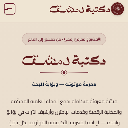
مشروعٌ معرفيٌّ رقميٌّ · من دمشق إلى العالم
معرفةٌ موثوقة — وبوّابةٌ للبحث
منصّةٌ معرفيّةٌ متكاملة تجمع المجلة العلمية المحكّمة
والمكتبة الرقمية وخدمات الباحثين وأرشيف التراث في بوّابةٍ
واحدة — لإتاحة المعرفة الأكاديمية الموثوقة لكلّ باحثٍ