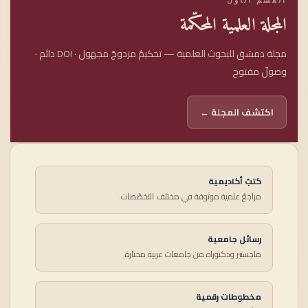
المجلة العلمية المحكّمة
مجلة دمشق للبحوث العلمية — تحكيمٌ مزدوجٌ مجهول · DOI دائم ·
وصولٌ مفتوح
اكتشف المجلة ←
كتبٌ أكاديمية
مراجعٌ علمية موثوقة في مختلف التخصّصات.
رسائل جامعية
ماجستير ودكتوراه من جامعات عربية مختارة.
مخطوطات رقمية