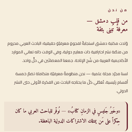
من نحن
من قلب دمشق —
معرفةٌ تُبنى بثقة
وُلدت مكتبة دمشق استجابةً لفجوةٍ معرفيّةٍ حقيقية: الباحث العربي محروم
من منصّة نشر احترافية ذات معايير دولية، وفي الوقت ذاته تعاني الموارد
الأكاديمية العربية من شُح الإتاحة. جمعنا المعضلتَين في حلٍّ واحد.
لسنا مجرّد مجلة علمية — نحن منظومةٌ معرفيّة متكاملة تضمّ خمسة
أقسام رئيسية، تُغطّي كلّ ما يحتاجه الباحث من الفكرة الأولى حتى النشر
الدولي.
«وخَيرُ جَليسٍ في الزمانِ كتابُ» — نُوفّر للباحث العربي ما كان
حِكراً على مَن يمتلك الاشتراكات الدولية الباهظة.