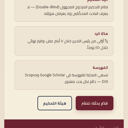
نظام التحكيم المزدوج المجهول (Double-Blind) — لا
يعرف الباحث المحكّمَين ولا يعرفان هويّته.
مدّة الرد
ردٌّ أوّلي من رئيس التحرير خلال ٧ أيام عمل، وقرار نهائي
خلال ٤٥ يوماً.
الفهرسة
تسعى المجلة للفهرسة في Google Scholar وScopus
— DOI دائم لكل بحث منشور.
قدّم بحثك للنشر
هيئة التحكيم
القسم الأول