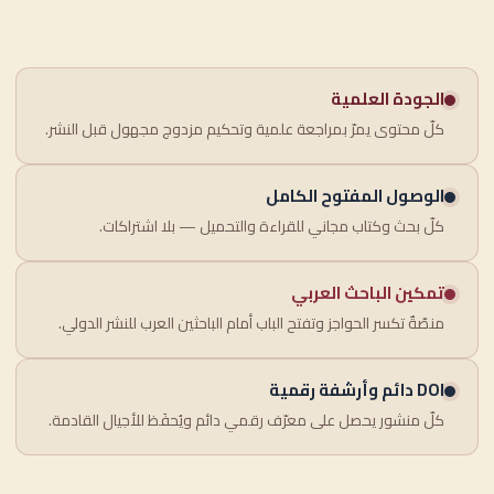
الجودة العلمية
كلّ محتوى يمرّ بمراجعة علمية وتحكيم مزدوج مجهول قبل النشر.
الوصول المفتوح الكامل
كلّ بحث وكتاب مجاني للقراءة والتحميل — بلا اشتراكات.
تمكين الباحث العربي
منصّةٌ تكسر الحواجز وتفتح الباب أمام الباحثين العرب للنشر الدولي.
DOI دائم وأرشفة رقمية
كلّ منشور يحصل على معرّف رقمي دائم ويُحفَظ للأجيال القادمة.