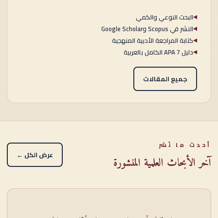
البحث النوعي والكمي
◀
النشر في Scopus وGoogle Scholar
◀
كتابة المراجعة الأدبية المنهجية
◀
دليل APA 7 الكامل بالعربية
◀
جميع المقالات
أحدث ما نُشر
عرض الكل ←
آخر الأبحاث العلمية المنشورة