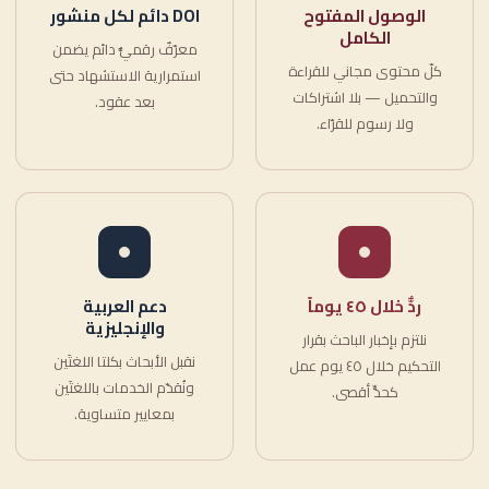
الوصول المفتوح
DOI دائم لكل منشور
الكامل
معرّفٌ رقميٌّ دائم يضمن
كلّ محتوى مجاني للقراءة
استمرارية الاستشهاد حتى
والتحميل — بلا اشتراكات
بعد عقود.
ولا رسوم للقرّاء.
ردٌّ خلال ٤٥ يوماً
دعم العربية
والإنجليزية
نلتزم بإخبار الباحث بقرار
نقبل الأبحاث بكلتا اللغتَين
التحكيم خلال ٤٥ يوم عمل
ونُقدّم الخدمات باللغتَين
كحدٍّ أقصى.
بمعايير متساوية.