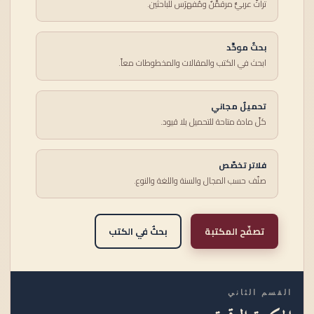
تراثٌ عربيٌّ مرقمَّنٌ ومُفهرَس للباحثين.
بحثٌ موحَّد
ابحث في الكتب والمقالات والمخطوطات معاً.
تحميلٌ مجاني
كلّ مادة متاحة للتحميل بلا قيود.
فلاتر تخصّص
صنّف حسب المجال والسنة واللغة والنوع.
تصفّح المكتبة
بحثٌ في الكتب
القسم الثاني