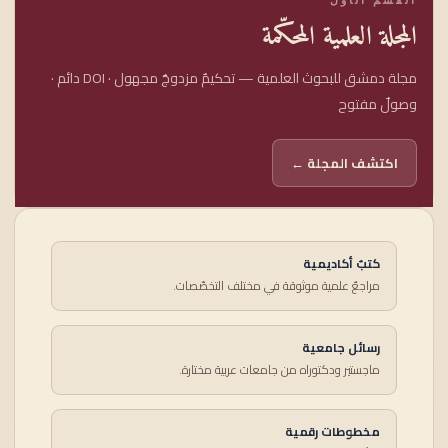
المجلة العلمية المحكّمة
مجلة دمشق للبحوث العلمية — تحكيمٌ مزدوجٌ مجهول · DOI دائم ·
وصولٌ مفتوح
اكتشف المجلة ←
كتبٌ أكاديمية
مراجعٌ علمية موثوقة في مختلف التخصّصات.
رسائل جامعية
ماجستير ودكتوراه من جامعات عربية مختارة.
مخطوطات رقمية