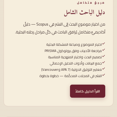
مرجعٌ متكامل
دليل الباحث الشامل
من اختيار موضوع البحث إلى النشر في Scopus — دليلٌ
أكاديميٌّ متكامل يُرافق الباحث في كلّ مراحل رحلته البحثية.
اختيار الموضوع وصياغة المشكلة البحثية
مراجعة الأدبيات وفق بروتوكول PRISMA
تصميم البحث واختيار المنهجية المناسبة
جمع البيانات وأدوات التحليل الإحصائي
معايير التوثيق الدولية (APA 7 وVancouver)
النشر في المجلات المحكّمة — خطوة بخطوة
اقرأ الدليل كاملاً