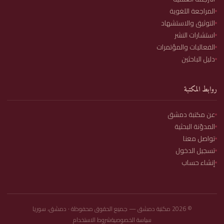
المراجعة اللغوية
التوثيق والاستشهاد
استشارات النشر
الفعاليات والمؤتمرات
دليل الباحثين
روابط المكتبة
عن مكتبة دمشق
المدوّنة البحثية
تواصل معنا
تسجيل الدخول
إنشاء حساب
©
2026
مكتبة دمشق — جميع الحقوق محفوظة · دمشق، سوريا
سياسة الخصوصية
شروط الاستخدام