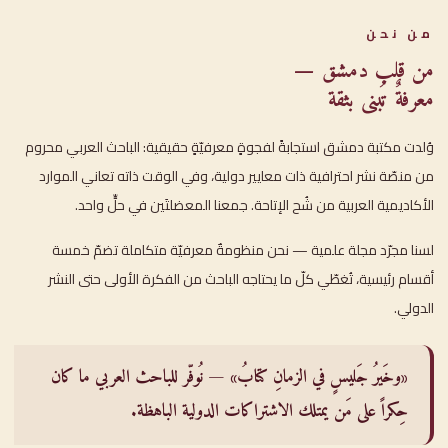
من نحن
من قلب دمشق —
معرفةٌ تُبنى بثقة
وُلدت مكتبة دمشق استجابةً لفجوةٍ معرفيّةٍ حقيقية: الباحث العربي محروم
من منصّة نشر احترافية ذات معايير دولية، وفي الوقت ذاته تعاني الموارد
الأكاديمية العربية من شُح الإتاحة. جمعنا المعضلتَين في حلٍّ واحد.
لسنا مجرّد مجلة علمية — نحن منظومةٌ معرفيّة متكاملة تضمّ خمسة
أقسام رئيسية، تُغطّي كلّ ما يحتاجه الباحث من الفكرة الأولى حتى النشر
الدولي.
«وخَيرُ جَليسٍ في الزمانِ كتابُ» — نُوفّر للباحث العربي ما كان
حِكراً على مَن يمتلك الاشتراكات الدولية الباهظة.