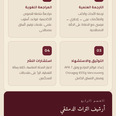
الترجمة العلمية
المراجعة اللغوية
ترجمة الأبحاث والكتب
مراجعةٌ شاملة للنصوص
والملخّصات عربي ↔ إنجليزي ↔
الأكاديمية: قواعد، أسلوب
فرنسي مع الحفاظ على الدقّة
علمي، علامات ترقيم، اتّساق
الاصطلاحية.
مصطلحي.
04
03
التوثيق والاستشهاد
استشارات النشر
إعداد قوائم المراجع وفق APA 7
اختيار المجلة المناسبة، كتابة رسالة
وVancouver وIEEE وChicago
التغطية، الردّ على ملاحظات
وضمان الاتساق الكامل.
المحكّمين.
القسم الرابع
أرشيف التراث الدمشقي