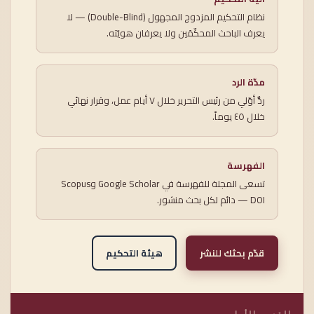
نظام التحكيم المزدوج المجهول (Double-Blind) — لا
يعرف الباحث المحكّمَين ولا يعرفان هويّته.
مدّة الرد
ردٌّ أوّلي من رئيس التحرير خلال ٧ أيام عمل، وقرار نهائي
خلال ٤٥ يوماً.
الفهرسة
تسعى المجلة للفهرسة في Google Scholar وScopus
— DOI دائم لكل بحث منشور.
قدّم بحثك للنشر
هيئة التحكيم
القسم الأول