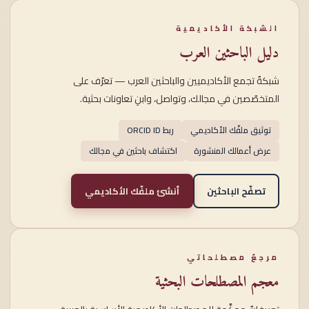
الشبكة الأكاديمية
دليل الباحثين العرب
شبكةٌ تجمع الأكاديميين والباحثين العرب — تعرّف على
المتخصّصين في مجالك، وتواصل، وابنِ تعاونات بحثية.
توثيق ملفّك الأكاديمي
ربط ORCID ID
عرض أعمالك المنشورة
اكتشاف باحثين في مجالك
تصفّح الباحثين
أنشئ ملفّك الأكاديمي
مرجعٌ مصطلحاتي
معجم المصطلحات البحثية