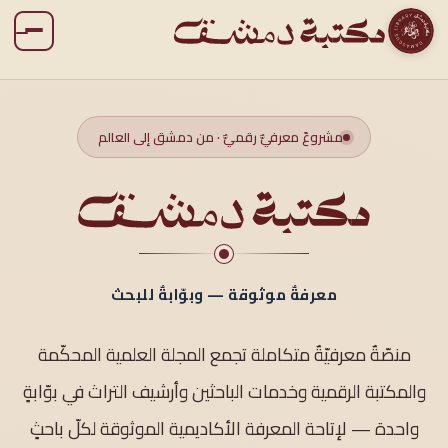
مشروعٌ معرفيٌّ رقميٌّ · من دمشق إلى العالم
معرفةٌ موثوقة — وبوّابةٌ للبحث
منصّةٌ معرفيّةٌ متكاملة تجمع المجلة العلمية المحكّمة
والمكتبة الرقمية وخدمات الباحثين وأرشيف التراث في بوّابةٍ
واحدة — لإتاحة المعرفة الأكاديمية الموثوقة لكلّ باحثٍ