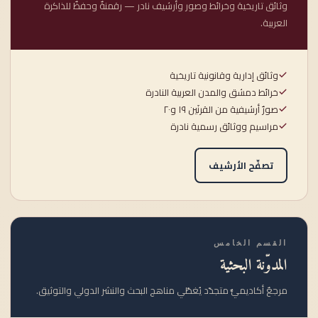
وثائق تاريخية وخرائط وصور وأرشيف نادر — رقمنةٌ وحفظٌ للذاكرة
العربية.
وثائق إدارية وقانونية تاريخية
خرائط دمشق والمدن العربية النادرة
صورٌ أرشيفية من القرنَين ١٩ و٢٠
مراسيم ووثائق رسمية نادرة
تصفّح الأرشيف
القسم الخامس
المدوّنة البحثية
مرجعٌ أكاديميٌّ متجدّد يُغطّي مناهج البحث والنشر الدولي والتوثيق.