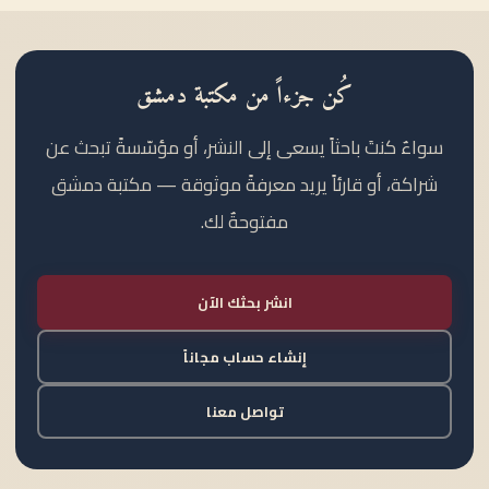
كُن جزءاً من مكتبة دمشق
سواءٌ كنتَ باحثاً يسعى إلى النشر، أو مؤسّسةً تبحث عن
شراكة، أو قارئاً يريد معرفةً موثوقة — مكتبة دمشق
مفتوحةٌ لك.
انشر بحثك الآن
إنشاء حساب مجاناً
تواصل معنا