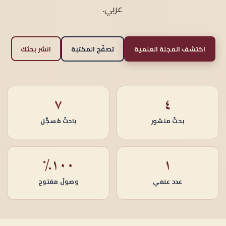
عربي.
اكتشف المجلة العلمية
تصفّح المكتبة
انشر بحثك
٧
٤
بحثٌ منشور
باحثٌ مُسجَّل
١٠٠٪
١
عدد علمي
وصولٌ مفتوح