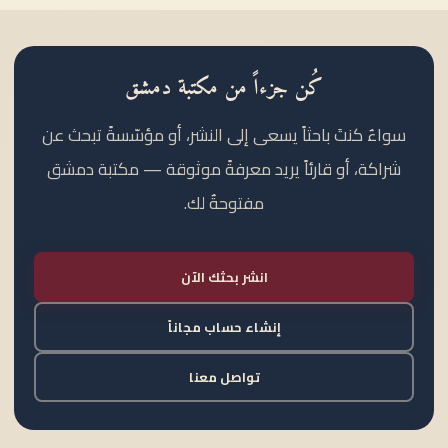
كُن جزءاً من مكتبة دمشق
سواءٌ كنتَ باحثاً يسعى إلى النشر، أو مؤسّسةً تبحث عن
شراكة، أو قارئاً يريد معرفةً موثوقة — مكتبة دمشق
مفتوحةٌ لك.
انشر بحثك الآن
إنشاء حساب مجاناً
تواصل معنا