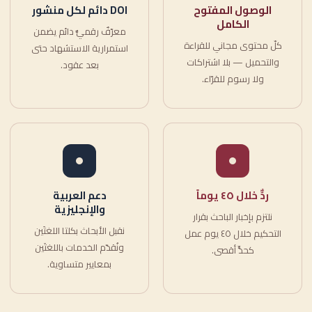
الوصول المفتوح
DOI دائم لكل منشور
الكامل
معرّفٌ رقميٌّ دائم يضمن
كلّ محتوى مجاني للقراءة
استمرارية الاستشهاد حتى
والتحميل — بلا اشتراكات
بعد عقود.
ولا رسوم للقرّاء.
ردٌّ خلال ٤٥ يوماً
دعم العربية
والإنجليزية
نلتزم بإخبار الباحث بقرار
نقبل الأبحاث بكلتا اللغتَين
التحكيم خلال ٤٥ يوم عمل
ونُقدّم الخدمات باللغتَين
كحدٍّ أقصى.
بمعايير متساوية.