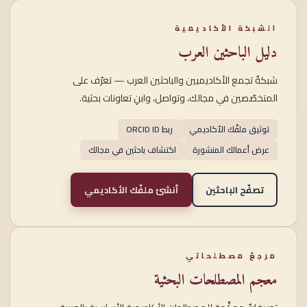
الشبكة الأكاديمية
دليل الباحثين العرب
شبكةٌ تجمع الأكاديميين والباحثين العرب — تعرّف على
المتخصّصين في مجالك، وتواصل، وابنِ تعاونات بحثية.
توثيق ملفّك الأكاديمي
ربط ORCID ID
عرض أعمالك المنشورة
اكتشاف باحثين في مجالك
تصفّح الباحثين
أنشئ ملفّك الأكاديمي
مرجعٌ مصطلحاتي
معجم المصطلحات البحثية