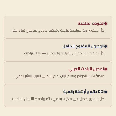
الجودة العلمية
كلّ محتوى يمرّ بمراجعة علمية وتحكيم مزدوج مجهول قبل النشر.
الوصول المفتوح الكامل
كلّ بحث وكتاب مجاني للقراءة والتحميل — بلا اشتراكات.
تمكين الباحث العربي
منصّةٌ تكسر الحواجز وتفتح الباب أمام الباحثين العرب للنشر الدولي.
DOI دائم وأرشفة رقمية
كلّ منشور يحصل على معرّف رقمي دائم ويُحفَظ للأجيال القادمة.