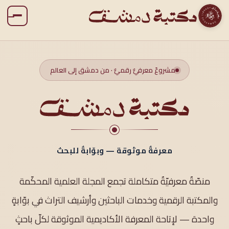
مشروعٌ معرفيٌّ رقميٌّ · من دمشق إلى العالم
معرفةٌ موثوقة — وبوّابةٌ للبحث
منصّةٌ معرفيّةٌ متكاملة تجمع المجلة العلمية المحكّمة
والمكتبة الرقمية وخدمات الباحثين وأرشيف التراث في بوّابةٍ
واحدة — لإتاحة المعرفة الأكاديمية الموثوقة لكلّ باحثٍ