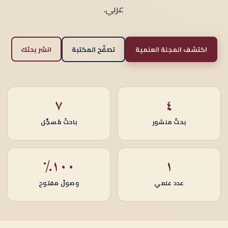
عربي.
اكتشف المجلة العلمية
تصفّح المكتبة
انشر بحثك
٧
٤
بحثٌ منشور
باحثٌ مُسجَّل
١٠٠٪
١
عدد علمي
وصولٌ مفتوح