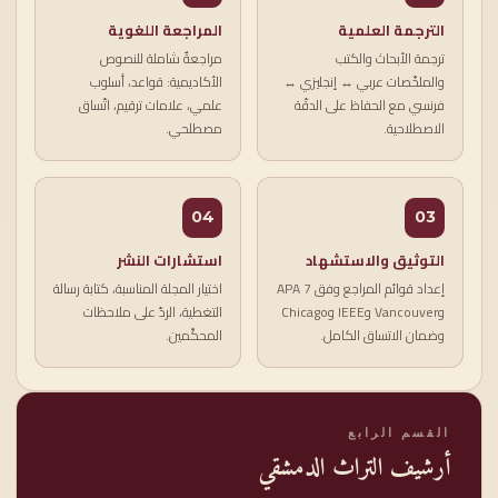
الترجمة العلمية
المراجعة اللغوية
ترجمة الأبحاث والكتب
مراجعةٌ شاملة للنصوص
والملخّصات عربي ↔ إنجليزي ↔
الأكاديمية: قواعد، أسلوب
فرنسي مع الحفاظ على الدقّة
علمي، علامات ترقيم، اتّساق
الاصطلاحية.
مصطلحي.
04
03
التوثيق والاستشهاد
استشارات النشر
إعداد قوائم المراجع وفق APA 7
اختيار المجلة المناسبة، كتابة رسالة
وVancouver وIEEE وChicago
التغطية، الردّ على ملاحظات
وضمان الاتساق الكامل.
المحكّمين.
القسم الرابع
أرشيف التراث الدمشقي