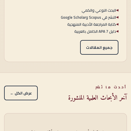
البحث النوعي والكمي
◀
النشر في Scopus وGoogle Scholar
◀
كتابة المراجعة الأدبية المنهجية
◀
دليل APA 7 الكامل بالعربية
◀
جميع المقالات
أحدث ما نُشر
عرض الكل ←
آخر الأبحاث العلمية المنشورة