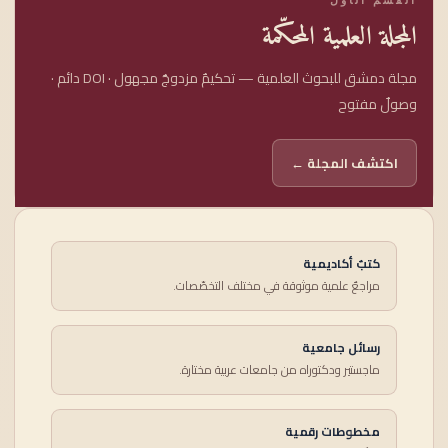
المجلة العلمية المحكّمة
مجلة دمشق للبحوث العلمية — تحكيمٌ مزدوجٌ مجهول · DOI دائم ·
وصولٌ مفتوح
اكتشف المجلة ←
كتبٌ أكاديمية
مراجعٌ علمية موثوقة في مختلف التخصّصات.
رسائل جامعية
ماجستير ودكتوراه من جامعات عربية مختارة.
مخطوطات رقمية