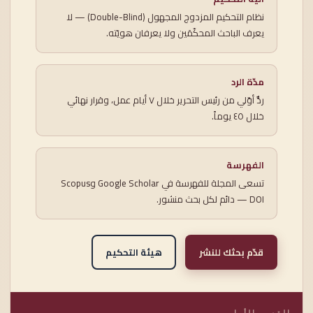
نظام التحكيم المزدوج المجهول (Double-Blind) — لا
يعرف الباحث المحكّمَين ولا يعرفان هويّته.
مدّة الرد
ردٌّ أوّلي من رئيس التحرير خلال ٧ أيام عمل، وقرار نهائي
خلال ٤٥ يوماً.
الفهرسة
تسعى المجلة للفهرسة في Google Scholar وScopus
— DOI دائم لكل بحث منشور.
قدّم بحثك للنشر
هيئة التحكيم
القسم الأول