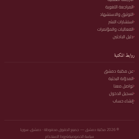
المراجعة اللغوية
التوثيق والاستشهاد
استشارات النشر
الفعاليات والمؤتمرات
دليل الباحثين
روابط المكتبة
عن مكتبة دمشق
المدوّنة البحثية
تواصل معنا
تسجيل الدخول
إنشاء حساب
©
2026
مكتبة دمشق — جميع الحقوق محفوظة · دمشق، سوريا
سياسة الخصوصية
شروط الاستخدام