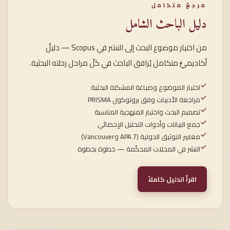
مرجعٌ متكامل
دليل الباحث الشامل
من اختيار موضوع البحث إلى النشر في Scopus — دليلٌ
أكاديميٌّ متكامل يُرافق الباحث في كلّ مراحل رحلته البحثية.
اختيار الموضوع وصياغة المشكلة البحثية
مراجعة الأدبيات وفق بروتوكول PRISMA
تصميم البحث واختيار المنهجية المناسبة
جمع البيانات وأدوات التحليل الإحصائي
معايير التوثيق الدولية (APA 7 وVancouver)
النشر في المجلات المحكّمة — خطوة بخطوة
اقرأ الدليل كاملاً