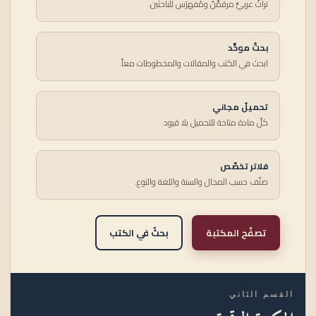
تراثٌ عربيٌّ مرقمَّنٌ ومُفهرَس للباحثين.
بحثٌ موحَّد
ابحث في الكتب والمقالات والمخطوطات معاً.
تحميلٌ مجاني
كلّ مادة متاحة للتحميل بلا قيود.
فلاتر تخصّص
صنّف حسب المجال والسنة واللغة والنوع.
تصفّح المكتبة
بحثٌ في الكتب
القسم الثاني