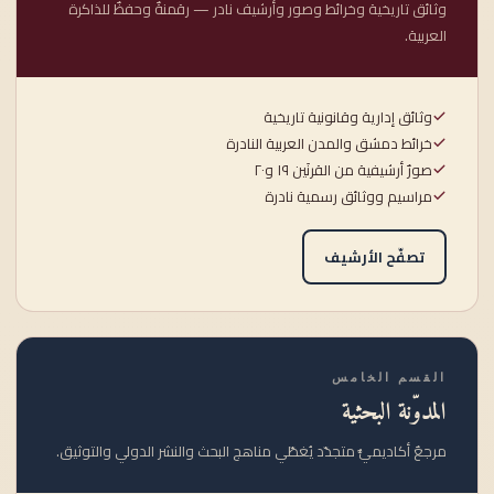
وثائق تاريخية وخرائط وصور وأرشيف نادر — رقمنةٌ وحفظٌ للذاكرة
العربية.
وثائق إدارية وقانونية تاريخية
خرائط دمشق والمدن العربية النادرة
صورٌ أرشيفية من القرنَين ١٩ و٢٠
مراسيم ووثائق رسمية نادرة
تصفّح الأرشيف
القسم الخامس
المدوّنة البحثية
مرجعٌ أكاديميٌّ متجدّد يُغطّي مناهج البحث والنشر الدولي والتوثيق.