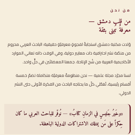
من نحن
من قلب دمشق —
معرفةٌ تُبنى بثقة
وُلدت مكتبة دمشق استجابةً لفجوةٍ معرفيّةٍ حقيقية: الباحث العربي محروم
من منصّة نشر احترافية ذات معايير دولية، وفي الوقت ذاته تعاني الموارد
الأكاديمية العربية من شُح الإتاحة. جمعنا المعضلتَين في حلٍّ واحد.
لسنا مجرّد مجلة علمية — نحن منظومةٌ معرفيّة متكاملة تضمّ خمسة
أقسام رئيسية، تُغطّي كلّ ما يحتاجه الباحث من الفكرة الأولى حتى النشر
الدولي.
«وخَيرُ جَليسٍ في الزمانِ كتابُ» — نُوفّر للباحث العربي ما كان
حِكراً على مَن يمتلك الاشتراكات الدولية الباهظة.