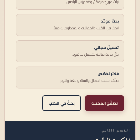
تراثٌ عربيٌّ مرقمَّنٌ ومُفهرَس للباحثين.
بحثٌ موحَّد
ابحث في الكتب والمقالات والمخطوطات معاً.
تحميلٌ مجاني
كلّ مادة متاحة للتحميل بلا قيود.
فلاتر تخصّص
صنّف حسب المجال والسنة واللغة والنوع.
تصفّح المكتبة
بحثٌ في الكتب
القسم الثاني