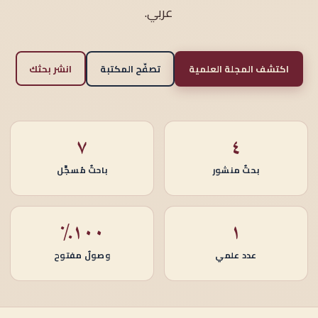
عربي.
اكتشف المجلة العلمية
تصفّح المكتبة
انشر بحثك
٧
٤
بحثٌ منشور
باحثٌ مُسجَّل
١٠٠٪
١
عدد علمي
وصولٌ مفتوح