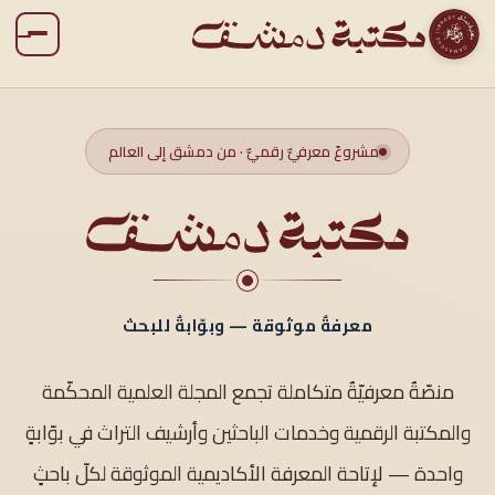
مشروعٌ معرفيٌّ رقميٌّ · من دمشق إلى العالم
معرفةٌ موثوقة — وبوّابةٌ للبحث
منصّةٌ معرفيّةٌ متكاملة تجمع المجلة العلمية المحكّمة
والمكتبة الرقمية وخدمات الباحثين وأرشيف التراث في بوّابةٍ
واحدة — لإتاحة المعرفة الأكاديمية الموثوقة لكلّ باحثٍ