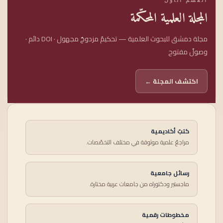
المجلة العلمية المحكّمة
مجلة دمشق للبحوث العلمية — تحكيمٌ مزدوجٌ مجهول · DOI دائم ·
وصولٌ مفتوح
اكتشف المجلة ←
كتبٌ أكاديمية
مراجعٌ علمية موثوقة في مختلف التخصّصات.
رسائل جامعية
ماجستير ودكتوراه من جامعات عربية مختارة.
مخطوطات رقمية