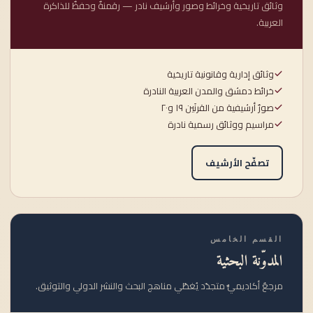
وثائق تاريخية وخرائط وصور وأرشيف نادر — رقمنةٌ وحفظٌ للذاكرة
العربية.
وثائق إدارية وقانونية تاريخية
خرائط دمشق والمدن العربية النادرة
صورٌ أرشيفية من القرنَين ١٩ و٢٠
مراسيم ووثائق رسمية نادرة
تصفّح الأرشيف
القسم الخامس
المدوّنة البحثية
مرجعٌ أكاديميٌّ متجدّد يُغطّي مناهج البحث والنشر الدولي والتوثيق.