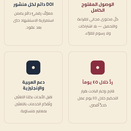
الوصول المفتوح
DOI دائم لكل منشور
الكامل
معرّفٌ رقميٌّ دائم يضمن
كلّ محتوى مجاني للقراءة
استمرارية الاستشهاد حتى
والتحميل — بلا اشتراكات
بعد عقود.
ولا رسوم للقرّاء.
ردٌّ خلال ٤٥ يوماً
دعم العربية
والإنجليزية
نلتزم بإخبار الباحث بقرار
نقبل الأبحاث بكلتا اللغتَين
التحكيم خلال ٤٥ يوم عمل
ونُقدّم الخدمات باللغتَين
كحدٍّ أقصى.
بمعايير متساوية.