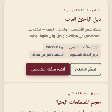
الشبكة الأكاديمية
دليل الباحثين العرب
شبكةٌ تجمع الأكاديميين والباحثين العرب — تعرّف على
المتخصّصين في مجالك، وتواصل، وابنِ تعاونات بحثية.
توثيق ملفّك الأكاديمي
ربط ORCID ID
عرض أعمالك المنشورة
اكتشاف باحثين في مجالك
تصفّح الباحثين
أنشئ ملفّك الأكاديمي
مرجعٌ مصطلحاتي
معجم المصطلحات البحثية