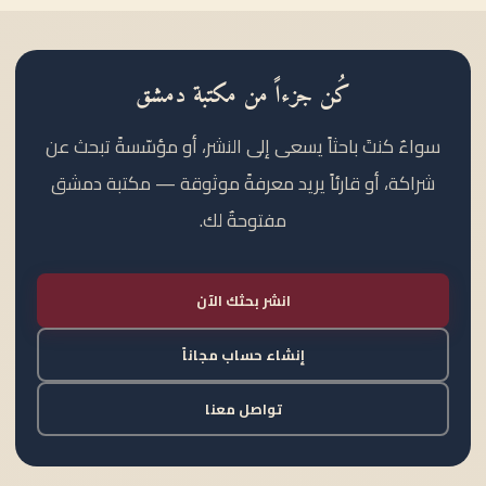
كُن جزءاً من مكتبة دمشق
سواءٌ كنتَ باحثاً يسعى إلى النشر، أو مؤسّسةً تبحث عن
شراكة، أو قارئاً يريد معرفةً موثوقة — مكتبة دمشق
مفتوحةٌ لك.
انشر بحثك الآن
إنشاء حساب مجاناً
تواصل معنا