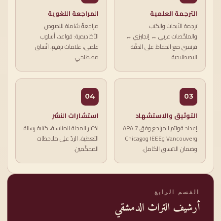
الترجمة العلمية
المراجعة اللغوية
ترجمة الأبحاث والكتب
مراجعةٌ شاملة للنصوص
والملخّصات عربي ↔ إنجليزي ↔
الأكاديمية: قواعد، أسلوب
فرنسي مع الحفاظ على الدقّة
علمي، علامات ترقيم، اتّساق
الاصطلاحية.
مصطلحي.
04
03
التوثيق والاستشهاد
استشارات النشر
إعداد قوائم المراجع وفق APA 7
اختيار المجلة المناسبة، كتابة رسالة
وVancouver وIEEE وChicago
التغطية، الردّ على ملاحظات
وضمان الاتساق الكامل.
المحكّمين.
القسم الرابع
أرشيف التراث الدمشقي