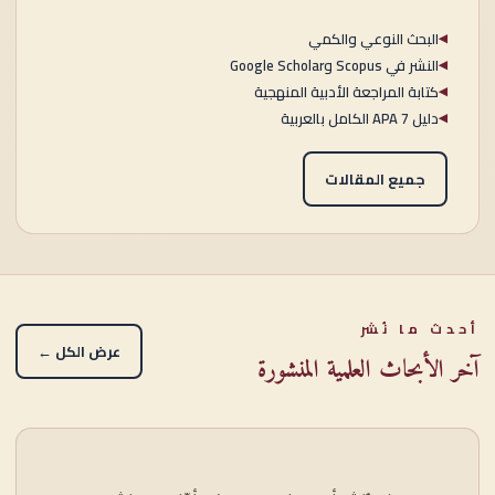
البحث النوعي والكمي
◀
النشر في Scopus وGoogle Scholar
◀
كتابة المراجعة الأدبية المنهجية
◀
دليل APA 7 الكامل بالعربية
◀
جميع المقالات
أحدث ما نُشر
عرض الكل ←
آخر الأبحاث العلمية المنشورة