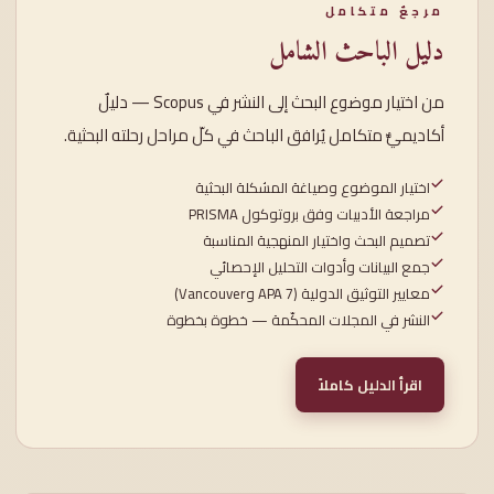
مرجعٌ متكامل
دليل الباحث الشامل
من اختيار موضوع البحث إلى النشر في Scopus — دليلٌ
أكاديميٌّ متكامل يُرافق الباحث في كلّ مراحل رحلته البحثية.
اختيار الموضوع وصياغة المشكلة البحثية
مراجعة الأدبيات وفق بروتوكول PRISMA
تصميم البحث واختيار المنهجية المناسبة
جمع البيانات وأدوات التحليل الإحصائي
معايير التوثيق الدولية (APA 7 وVancouver)
النشر في المجلات المحكّمة — خطوة بخطوة
اقرأ الدليل كاملاً