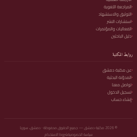
المراجعة اللغوية
التوثيق والاستشهاد
استشارات النشر
الفعاليات والمؤتمرات
دليل الباحثين
روابط المكتبة
عن مكتبة دمشق
المدوّنة البحثية
تواصل معنا
تسجيل الدخول
إنشاء حساب
©
2026
مكتبة دمشق — جميع الحقوق محفوظة · دمشق، سوريا
سياسة الخصوصية
شروط الاستخدام