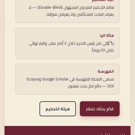
نظام التحكيم المزدوج المجهول (Double-Blind) — لا
يعرف الباحث المحكّمَين ولا يعرفان هويّته.
مدّة الرد
ردٌّ أوّلي من رئيس التحرير خلال ٧ أيام عمل، وقرار نهائي
خلال ٤٥ يوماً.
الفهرسة
تسعى المجلة للفهرسة في Google Scholar وScopus
— DOI دائم لكل بحث منشور.
قدّم بحثك للنشر
هيئة التحكيم
القسم الأول