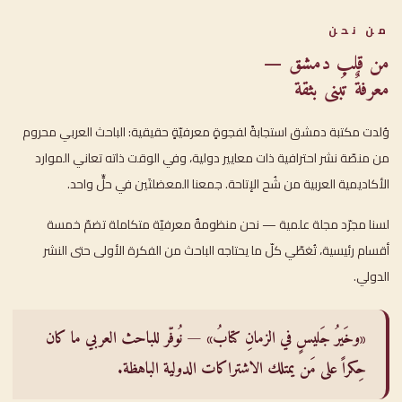
من نحن
من قلب دمشق —
معرفةٌ تُبنى بثقة
وُلدت مكتبة دمشق استجابةً لفجوةٍ معرفيّةٍ حقيقية: الباحث العربي محروم
من منصّة نشر احترافية ذات معايير دولية، وفي الوقت ذاته تعاني الموارد
الأكاديمية العربية من شُح الإتاحة. جمعنا المعضلتَين في حلٍّ واحد.
لسنا مجرّد مجلة علمية — نحن منظومةٌ معرفيّة متكاملة تضمّ خمسة
أقسام رئيسية، تُغطّي كلّ ما يحتاجه الباحث من الفكرة الأولى حتى النشر
الدولي.
«وخَيرُ جَليسٍ في الزمانِ كتابُ» — نُوفّر للباحث العربي ما كان
حِكراً على مَن يمتلك الاشتراكات الدولية الباهظة.