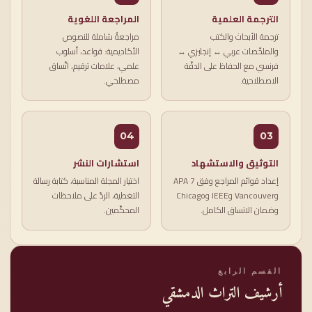
الترجمة العلمية
المراجعة اللغوية
ترجمة الأبحاث والكتب
مراجعةٌ شاملة للنصوص
والملخّصات عربي ↔ إنجليزي ↔
الأكاديمية: قواعد، أسلوب
فرنسي مع الحفاظ على الدقّة
علمي، علامات ترقيم، اتّساق
الاصطلاحية.
مصطلحي.
04
03
التوثيق والاستشهاد
استشارات النشر
إعداد قوائم المراجع وفق APA 7
اختيار المجلة المناسبة، كتابة رسالة
وVancouver وIEEE وChicago
التغطية، الردّ على ملاحظات
وضمان الاتساق الكامل.
المحكّمين.
القسم الرابع
أرشيف التراث الدمشقي