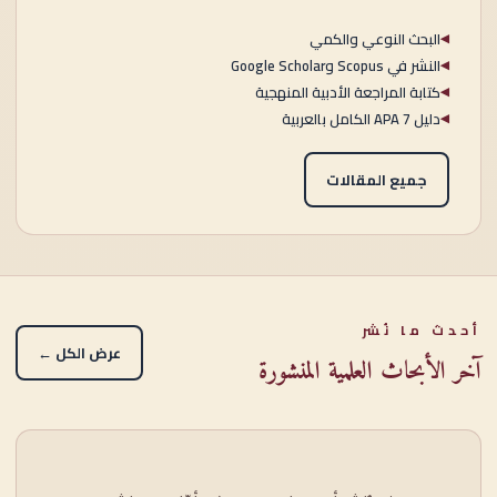
البحث النوعي والكمي
◀
النشر في Scopus وGoogle Scholar
◀
كتابة المراجعة الأدبية المنهجية
◀
دليل APA 7 الكامل بالعربية
◀
جميع المقالات
أحدث ما نُشر
عرض الكل ←
آخر الأبحاث العلمية المنشورة