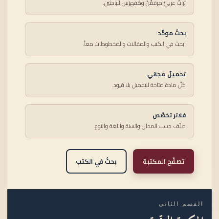
تراثٌ عربيٌّ مرقمَّنٌ ومُفهرَس للباحثين.
بحثٌ موحَّد
ابحث في الكتب والمقالات والمخطوطات معاً.
تحميلٌ مجاني
كلّ مادة متاحة للتحميل بلا قيود.
فلاتر تخصّص
صنّف حسب المجال والسنة واللغة والنوع.
تصفّح المكتبة
بحثٌ في الكتب
القسم الثاني