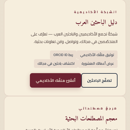
الشبكة الأكاديمية
دليل الباحثين العرب
شبكةٌ تجمع الأكاديميين والباحثين العرب — تعرّف على
المتخصّصين في مجالك، وتواصل، وابنِ تعاونات بحثية.
توثيق ملفّك الأكاديمي
ربط ORCID ID
عرض أعمالك المنشورة
اكتشاف باحثين في مجالك
تصفّح الباحثين
أنشئ ملفّك الأكاديمي
مرجعٌ مصطلحاتي
معجم المصطلحات البحثية