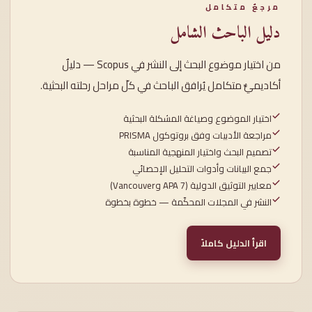
مرجعٌ متكامل
دليل الباحث الشامل
من اختيار موضوع البحث إلى النشر في Scopus — دليلٌ
أكاديميٌّ متكامل يُرافق الباحث في كلّ مراحل رحلته البحثية.
اختيار الموضوع وصياغة المشكلة البحثية
مراجعة الأدبيات وفق بروتوكول PRISMA
تصميم البحث واختيار المنهجية المناسبة
جمع البيانات وأدوات التحليل الإحصائي
معايير التوثيق الدولية (APA 7 وVancouver)
النشر في المجلات المحكّمة — خطوة بخطوة
اقرأ الدليل كاملاً