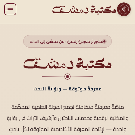
مشروعٌ معرفيٌّ رقميٌّ · من دمشق إلى العالم
معرفةٌ موثوقة — وبوّابةٌ للبحث
منصّةٌ معرفيّةٌ متكاملة تجمع المجلة العلمية المحكّمة
والمكتبة الرقمية وخدمات الباحثين وأرشيف التراث في بوّابةٍ
واحدة — لإتاحة المعرفة الأكاديمية الموثوقة لكلّ باحثٍ