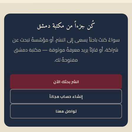
كُن جزءاً من مكتبة دمشق
سواءٌ كنتَ باحثاً يسعى إلى النشر، أو مؤسّسةً تبحث عن
شراكة، أو قارئاً يريد معرفةً موثوقة — مكتبة دمشق
مفتوحةٌ لك.
انشر بحثك الآن
إنشاء حساب مجاناً
تواصل معنا