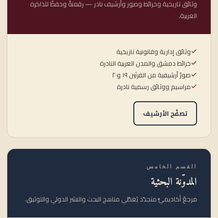
وثائق تاريخية وخرائط وصور وأرشيف نادر — رقمنةٌ وحفظٌ للذاكرة
العربية.
وثائق إدارية وقانونية تاريخية
خرائط دمشق والمدن العربية النادرة
صورٌ أرشيفية من القرنَين ١٩ و٢٠
مراسيم ووثائق رسمية نادرة
تصفّح الأرشيف
القسم الخامس
المدوّنة البحثية
مرجعٌ أكاديميٌّ متجدّد يُغطّي مناهج البحث والنشر الدولي والتوثيق.