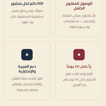
الوصول المفتوح
DOI دائم لكل منشور
الكامل
معرّفٌ رقميٌّ دائم يضمن
كلّ محتوى مجاني للقراءة
استمرارية الاستشهاد حتى
والتحميل — بلا اشتراكات
بعد عقود.
ولا رسوم للقرّاء.
ردٌّ خلال ٤٥ يوماً
دعم العربية
والإنجليزية
نلتزم بإخبار الباحث بقرار
نقبل الأبحاث بكلتا اللغتَين
التحكيم خلال ٤٥ يوم عمل
ونُقدّم الخدمات باللغتَين
كحدٍّ أقصى.
بمعايير متساوية.