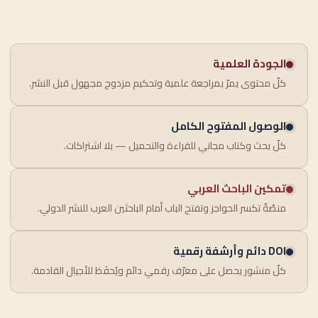
الجودة العلمية
كلّ محتوى يمرّ بمراجعة علمية وتحكيم مزدوج مجهول قبل النشر.
الوصول المفتوح الكامل
كلّ بحث وكتاب مجاني للقراءة والتحميل — بلا اشتراكات.
تمكين الباحث العربي
منصّةٌ تكسر الحواجز وتفتح الباب أمام الباحثين العرب للنشر الدولي.
DOI دائم وأرشفة رقمية
كلّ منشور يحصل على معرّف رقمي دائم ويُحفَظ للأجيال القادمة.