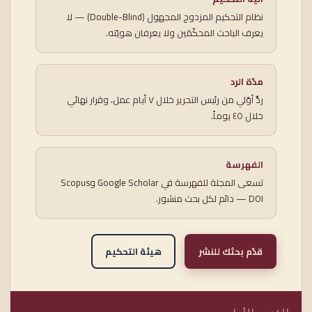
نظام التحكيم المزدوج المجهول (Double-Blind) — لا
يعرف الباحث المحكّمَين ولا يعرفان هويّته.
مدّة الرد
ردٌّ أوّلي من رئيس التحرير خلال ٧ أيام عمل، وقرار نهائي
خلال ٤٥ يوماً.
الفهرسة
تسعى المجلة للفهرسة في Google Scholar وScopus
— DOI دائم لكل بحث منشور.
قدّم بحثك للنشر
هيئة التحكيم
القسم الأول