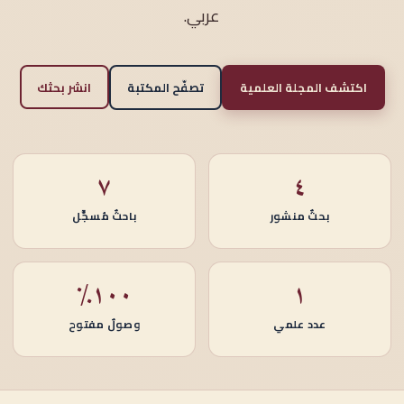
عربي.
اكتشف المجلة العلمية
تصفّح المكتبة
انشر بحثك
٧
٤
بحثٌ منشور
باحثٌ مُسجَّل
١٠٠٪
١
عدد علمي
وصولٌ مفتوح