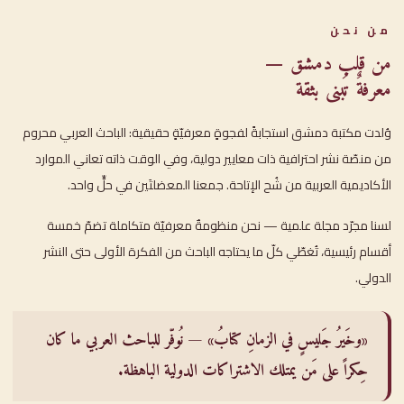
من نحن
من قلب دمشق —
معرفةٌ تُبنى بثقة
وُلدت مكتبة دمشق استجابةً لفجوةٍ معرفيّةٍ حقيقية: الباحث العربي محروم
من منصّة نشر احترافية ذات معايير دولية، وفي الوقت ذاته تعاني الموارد
الأكاديمية العربية من شُح الإتاحة. جمعنا المعضلتَين في حلٍّ واحد.
لسنا مجرّد مجلة علمية — نحن منظومةٌ معرفيّة متكاملة تضمّ خمسة
أقسام رئيسية، تُغطّي كلّ ما يحتاجه الباحث من الفكرة الأولى حتى النشر
الدولي.
«وخَيرُ جَليسٍ في الزمانِ كتابُ» — نُوفّر للباحث العربي ما كان
حِكراً على مَن يمتلك الاشتراكات الدولية الباهظة.