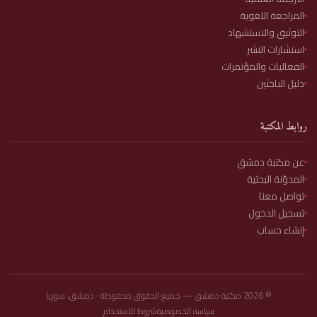
المراجعة اللغوية
التوثيق والاستشهاد
استشارات النشر
الفعاليات والمؤتمرات
دليل الباحثين
روابط المكتبة
عن مكتبة دمشق
المدوّنة البحثية
تواصل معنا
تسجيل الدخول
إنشاء حساب
©
2026
مكتبة دمشق — جميع الحقوق محفوظة · دمشق، سوريا
سياسة الخصوصية
شروط الاستخدام