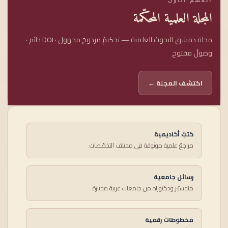
المجلة العلمية المحكّمة
مجلة دمشق للبحوث العلمية — تحكيمٌ مزدوجٌ مجهول · DOI دائم ·
وصولٌ مفتوح
اكتشف المجلة ←
كتبٌ أكاديمية
مراجعٌ علمية موثوقة في مختلف التخصّصات.
رسائل جامعية
ماجستير ودكتوراه من جامعات عربية مختارة.
مخطوطات رقمية