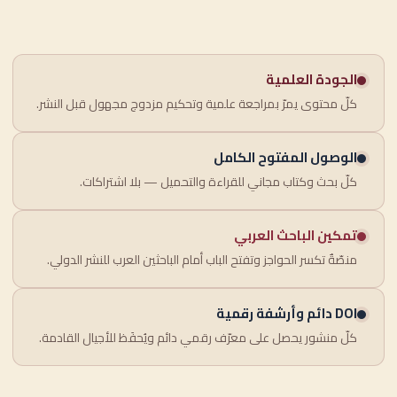
الجودة العلمية
كلّ محتوى يمرّ بمراجعة علمية وتحكيم مزدوج مجهول قبل النشر.
الوصول المفتوح الكامل
كلّ بحث وكتاب مجاني للقراءة والتحميل — بلا اشتراكات.
تمكين الباحث العربي
منصّةٌ تكسر الحواجز وتفتح الباب أمام الباحثين العرب للنشر الدولي.
DOI دائم وأرشفة رقمية
كلّ منشور يحصل على معرّف رقمي دائم ويُحفَظ للأجيال القادمة.