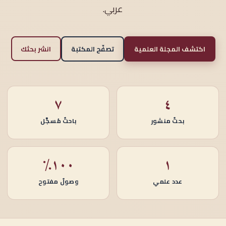
عربي.
اكتشف المجلة العلمية
تصفّح المكتبة
انشر بحثك
٧
٤
بحثٌ منشور
باحثٌ مُسجَّل
١٠٠٪
١
عدد علمي
وصولٌ مفتوح