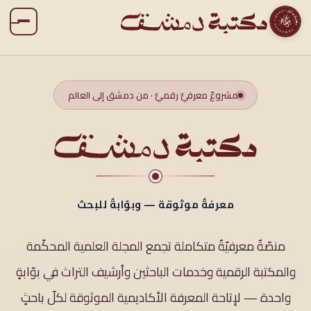
مشروعٌ معرفيٌّ رقميٌّ · من دمشق إلى العالم
معرفةٌ موثوقة — وبوّابةٌ للبحث
منصّةٌ معرفيّةٌ متكاملة تجمع المجلة العلمية المحكّمة
والمكتبة الرقمية وخدمات الباحثين وأرشيف التراث في بوّابةٍ
واحدة — لإتاحة المعرفة الأكاديمية الموثوقة لكلّ باحثٍ