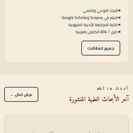
البحث النوعي والكمي
◀
النشر في Scopus وGoogle Scholar
◀
كتابة المراجعة الأدبية المنهجية
◀
دليل APA 7 الكامل بالعربية
◀
جميع المقالات
أحدث ما نُشر
عرض الكل ←
آخر الأبحاث العلمية المنشورة