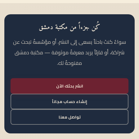
كُن جزءاً من مكتبة دمشق
سواءٌ كنتَ باحثاً يسعى إلى النشر، أو مؤسّسةً تبحث عن
شراكة، أو قارئاً يريد معرفةً موثوقة — مكتبة دمشق
مفتوحةٌ لك.
انشر بحثك الآن
إنشاء حساب مجاناً
تواصل معنا