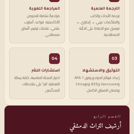
الترجمة العلمية
المراجعة اللغوية
ترجمة الأبحاث والكتب
مراجعةٌ شاملة للنصوص
والملخّصات عربي ↔ إنجليزي ↔
الأكاديمية: قواعد، أسلوب
فرنسي مع الحفاظ على الدقّة
علمي، علامات ترقيم، اتّساق
الاصطلاحية.
مصطلحي.
04
03
التوثيق والاستشهاد
استشارات النشر
إعداد قوائم المراجع وفق APA 7
اختيار المجلة المناسبة، كتابة رسالة
وVancouver وIEEE وChicago
التغطية، الردّ على ملاحظات
وضمان الاتساق الكامل.
المحكّمين.
القسم الرابع
أرشيف التراث الدمشقي