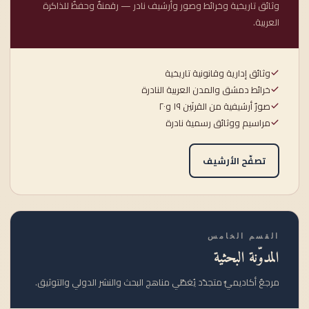
وثائق تاريخية وخرائط وصور وأرشيف نادر — رقمنةٌ وحفظٌ للذاكرة
العربية.
وثائق إدارية وقانونية تاريخية
خرائط دمشق والمدن العربية النادرة
صورٌ أرشيفية من القرنَين ١٩ و٢٠
مراسيم ووثائق رسمية نادرة
تصفّح الأرشيف
القسم الخامس
المدوّنة البحثية
مرجعٌ أكاديميٌّ متجدّد يُغطّي مناهج البحث والنشر الدولي والتوثيق.