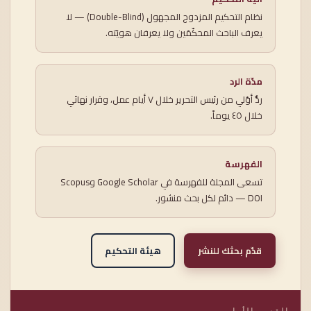
نظام التحكيم المزدوج المجهول (Double-Blind) — لا
يعرف الباحث المحكّمَين ولا يعرفان هويّته.
مدّة الرد
ردٌّ أوّلي من رئيس التحرير خلال ٧ أيام عمل، وقرار نهائي
خلال ٤٥ يوماً.
الفهرسة
تسعى المجلة للفهرسة في Google Scholar وScopus
— DOI دائم لكل بحث منشور.
قدّم بحثك للنشر
هيئة التحكيم
القسم الأول