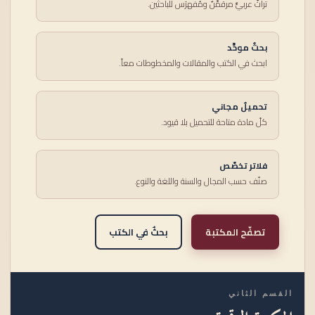
تراثٌ عربيٌّ مرقمَّنٌ ومُفهرَس للباحثين.
بحثٌ موحَّد
ابحث في الكتب والمقالات والمخطوطات معاً.
تحميلٌ مجاني
كلّ مادة متاحة للتحميل بلا قيود.
فلاتر تخصّص
صنّف حسب المجال والسنة واللغة والنوع.
تصفّح المكتبة
بحثٌ في الكتب
القسم الثاني