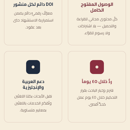
الوصول المفتوح
DOI دائم لكل منشور
الكامل
معرّفٌ رقميٌّ دائم يضمن
كلّ محتوى مجاني للقراءة
استمرارية الاستشهاد حتى
والتحميل — بلا اشتراكات
بعد عقود.
ولا رسوم للقرّاء.
ردٌّ خلال ٤٥ يوماً
دعم العربية
والإنجليزية
نلتزم بإخبار الباحث بقرار
نقبل الأبحاث بكلتا اللغتَين
التحكيم خلال ٤٥ يوم عمل
ونُقدّم الخدمات باللغتَين
كحدٍّ أقصى.
بمعايير متساوية.