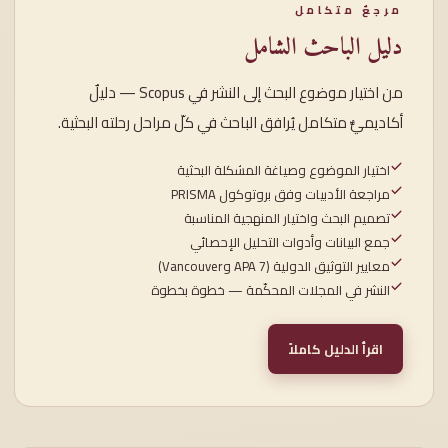
مرجعٌ متكامل
دليل الباحث الشامل
من اختيار موضوع البحث إلى النشر في Scopus — دليلٌ
أكاديميٌّ متكامل يُرافق الباحث في كلّ مراحل رحلته البحثية.
اختيار الموضوع وصياغة المشكلة البحثية
مراجعة الأدبيات وفق بروتوكول PRISMA
تصميم البحث واختيار المنهجية المناسبة
جمع البيانات وأدوات التحليل الإحصائي
معايير التوثيق الدولية (APA 7 وVancouver)
النشر في المجلات المحكّمة — خطوة بخطوة
اقرأ الدليل كاملاً