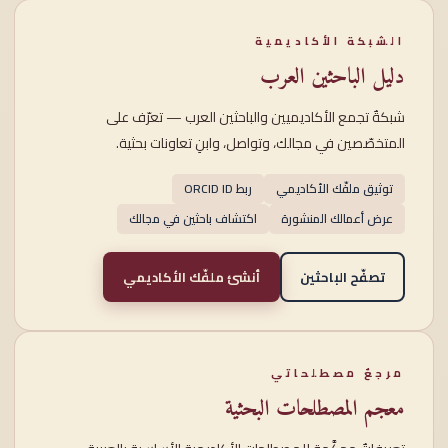
الشبكة الأكاديمية
دليل الباحثين العرب
شبكةٌ تجمع الأكاديميين والباحثين العرب — تعرّف على
المتخصّصين في مجالك، وتواصل، وابنِ تعاونات بحثية.
توثيق ملفّك الأكاديمي
ربط ORCID ID
عرض أعمالك المنشورة
اكتشاف باحثين في مجالك
تصفّح الباحثين
أنشئ ملفّك الأكاديمي
مرجعٌ مصطلحاتي
معجم المصطلحات البحثية