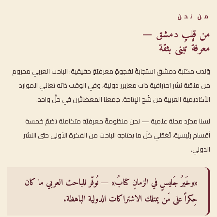
من نحن
من قلب دمشق —
معرفةٌ تُبنى بثقة
وُلدت مكتبة دمشق استجابةً لفجوةٍ معرفيّةٍ حقيقية: الباحث العربي محروم
من منصّة نشر احترافية ذات معايير دولية، وفي الوقت ذاته تعاني الموارد
الأكاديمية العربية من شُح الإتاحة. جمعنا المعضلتَين في حلٍّ واحد.
لسنا مجرّد مجلة علمية — نحن منظومةٌ معرفيّة متكاملة تضمّ خمسة
أقسام رئيسية، تُغطّي كلّ ما يحتاجه الباحث من الفكرة الأولى حتى النشر
الدولي.
«وخَيرُ جَليسٍ في الزمانِ كتابُ» — نُوفّر للباحث العربي ما كان
حِكراً على مَن يمتلك الاشتراكات الدولية الباهظة.