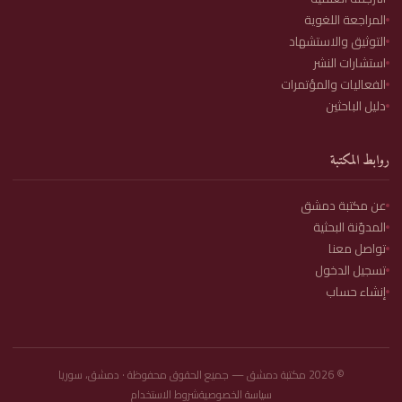
المراجعة اللغوية
التوثيق والاستشهاد
استشارات النشر
الفعاليات والمؤتمرات
دليل الباحثين
روابط المكتبة
عن مكتبة دمشق
المدوّنة البحثية
تواصل معنا
تسجيل الدخول
إنشاء حساب
©
2026
مكتبة دمشق — جميع الحقوق محفوظة · دمشق، سوريا
سياسة الخصوصية
شروط الاستخدام