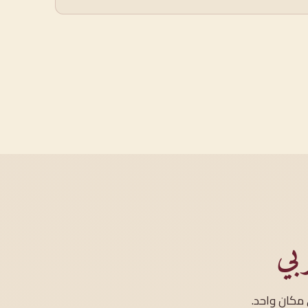
بي
مكانٍ واحد.