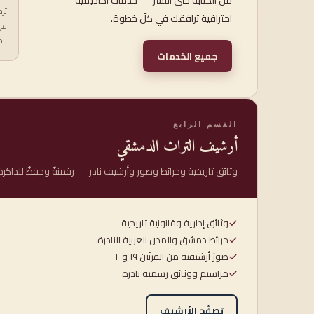
من الكتابة حتى النشر — خدماتٌ أكاديمية
تر
احترافية ترافقك في كلّ خطوة.
عر
ال
جميع الخدمات
القسم الرابع
أرشيف التراث الدمشقي
وثائق تاريخية وخرائط وصور وأرشيف نادر — رقمنةٌ وحفظٌ للذاكرة 
وثائق إدارية وقانونية تاريخية
خرائط دمشق والمدن العربية النادرة
صورٌ أرشيفية من القرنَين ١٩ و٢٠
مراسيم ووثائق رسمية نادرة
تصفّح الأرشيف