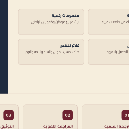
ة
مخطوطات رقمية
اه من جامعات عربية
تراثٌ عربيٌّ مرقمَّنٌ ومُفهرَس للباحثين.
ي
فلاتر تخصّص
للتحميل بلا قيود.
صنّف حسب المجال والسنة واللغة والنوع.
03
02
01
ترجمة العلمية
المراجعة اللغوية
التوثيق