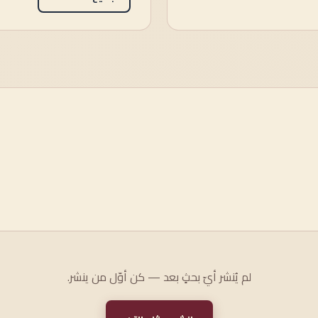
لم يُنشر أيّ بحثٍ بعد — كن أوّل من ينشر.