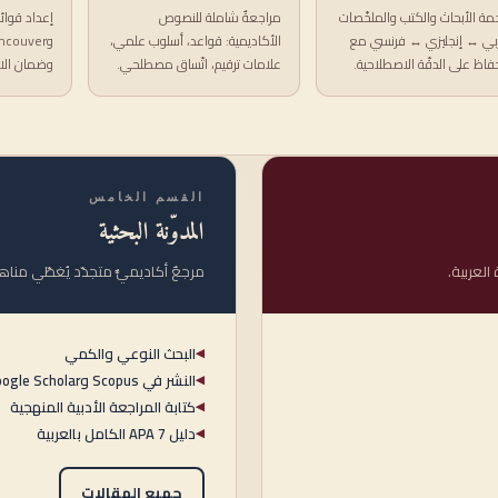
جمة الأبحاث والكتب والملخّصات
مراجعةٌ شاملة للنصوص
بي ↔ إنجليزي ↔ فرنسي مع
الأكاديمية: قواعد، أسلوب علمي،
حفاظ على الدقّة الاصطلاحية.
علامات ترقيم، اتّساق مصطلحي.
وضمان الا
القسم الخامس
المدوّنة البحثية
العربية.
مرجعٌ أكاديميٌّ متجدّد يُغطّي مناه
البحث النوعي والكمي
◀
النشر في Scopus وGoogle Scholar
◀
كتابة المراجعة الأدبية المنهجية
◀
دليل APA 7 الكامل بالعربية
◀
جميع المقالات