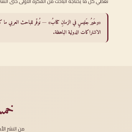
تُغطّي كلّ ما يحتاجه الباحث من الفكرة الأولى حتى النشر
«وخَيرُ جَليسٍ في الزمانِ كتابُ» — نُوفّر للباحث العربي ما كا
الاشتراكات الدولية الباهظة.
خمس
من النشر الأ