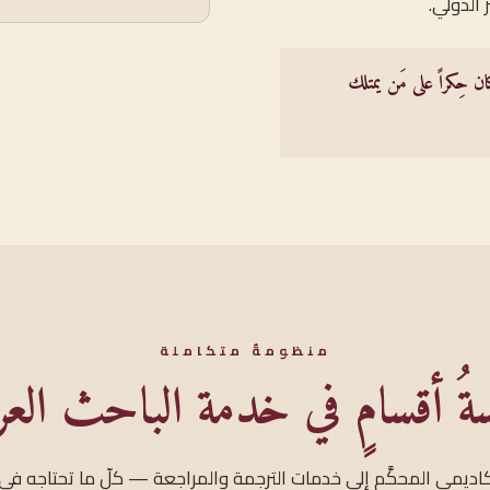
 الدولي.
ن حِكراً على مَن يمتلك
منظومةٌ متكاملة
ةُ أقسامٍ في خدمة الباحث العر
كاديمي المحكَّم إلى خدمات الترجمة والمراجعة — كلّ ما تحتاجه في 