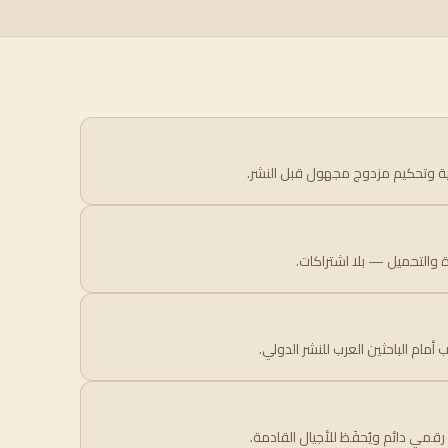
ية وتحكيم مزدوج مجهول قبل النشر.
 والتحميل — بلا اشتراكات.
ب أمام الباحثين العرب للنشر الدولي.
مي دائم ويُحفَظ للأجيال القادمة.