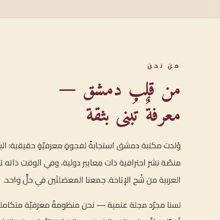
من نحن
من قلب دمشق —
معرفةٌ تُبنى بثقة
وُلدت مكتبة دمشق استجابةً لفجوةٍ معرفيّةٍ حقيقية: ال
منصّة نشر احترافية ذات معايير دولية، وفي الوقت ذاته تع
العربية من شُح الإتاحة. جمعنا المعضلتَين في حلٍّ واحد.
لسنا مجرّد مجلة علمية — نحن منظومةٌ معرفيّة متكامل