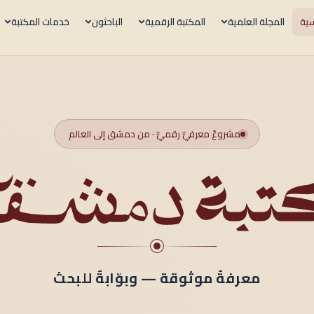
سية
المجلة العلمية
المكتبة الرقمية
الباحثون
خدمات المكتبة
مشروعٌ معرفيٌّ رقميٌّ · من دمشق إلى العالم
معرفةٌ موثوقة — وبوّابةٌ للبحث