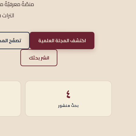
منصّةٌ معرفيّةٌ 
التراث 
اكتشف المجلة العلمية
تصفّح المك
انشر بحثك
٤
بحثٌ منشور