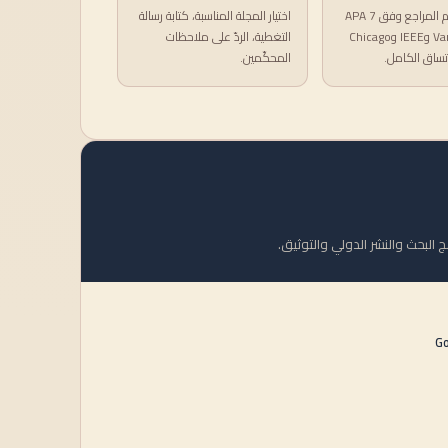
إعداد قوائم المراجع وفق APA 7
اختيار المجلة المناسبة، كتابة رسالة
وVancouver وIEEE وChicago
التغطية، الردّ على ملاحظات
تساق الكامل.
المحكّمين.
ج البحث والنشر الدولي والتوثيق.