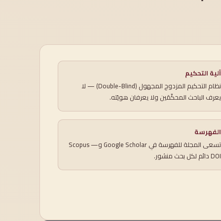
آلية التحكيم
نظام التحكيم المزدوج المجهول (Double-Blind) — لا
يعرف الباحث المحكّمَين ولا يعرفان هويّته.
الفهرسة
تسعى المجلة للفهرسة في Google Scholar وScopus —
DOI دائم لكل بحث منشور.