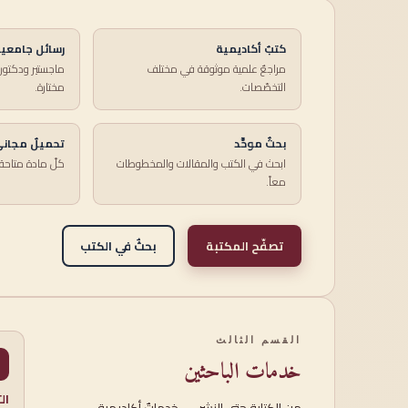
كتبٌ أكاديمية
رسائل جامعي
مراجعٌ علمية موثوقة في مختلف
ماجستير ودكتور
التخصّصات.
مختارة.
بحثٌ موحَّد
تحميلٌ مجان
ابحث في الكتب والمقالات والمخطوطات
كلّ مادة متاحة 
معاً.
تصفّح المكتبة
بحثٌ في الكتب
القسم الثالث
خدمات الباحثين
ال