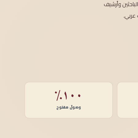
الباحثين وأرشيف
 عربي.
١٠٠٪
وصولٌ مفتوح