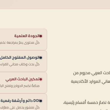
الجودة العلمية
كلّ محتوى يمرّ بمراجعة علم
الوصول المفتوح الكامل
كلّ بحث وكتاب مجاني للقراءة
باحث العربي محروم من
تمكين الباحث العربي
اني الموارد الأكاديمية
منصّةٌ تكسر الحواجز وتفتح البا
DOI دائم وأرشفة رقمية
ة تضمّ خمسة أقسام رئيسية،
كلّ منشور يحصل على معرّف رق