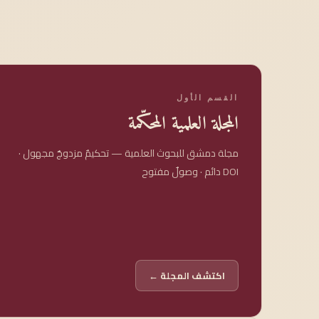
القسم الأول
المجلة العلمية المحكّمة
مجلة دمشق للبحوث العلمية — تحكيمٌ مزدوجٌ مجهول ·
DOI دائم · وصولٌ مفتوح
اكتشف المجلة ←