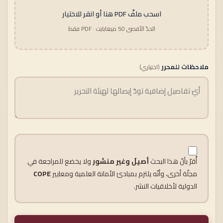
اسحب ملفّ PDF هنا أو انقر للاختيار
الحدّ الأقصى 50 ميغابايت · PDF فقط
ملاحظات للمحرر
(اختياري)
أُقرّ بأنّ هذا البحث
أصيلٌ وغير منشور
ولا يخضع للمراجعة في
مجلّة أخرى، وأنّه يلتزم بمبادئ الأمانة العلمية ومعايير
COPE
الدولية لأخلاقيات النشر.