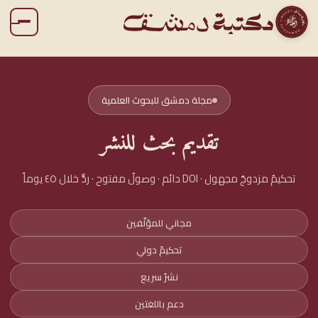
مجلة دمشق للبحوث العلمية
تقديم بحث للنشر
تحكيمٌ مزدوجٌ مجهول · DOI دائم · وصولٌ مفتوح · ردٌّ خلال ٤٥ يوماً
مجاني للمؤلّفين
تحكيمٌ دولي
نشرٌ سريع
دعم باللغتين