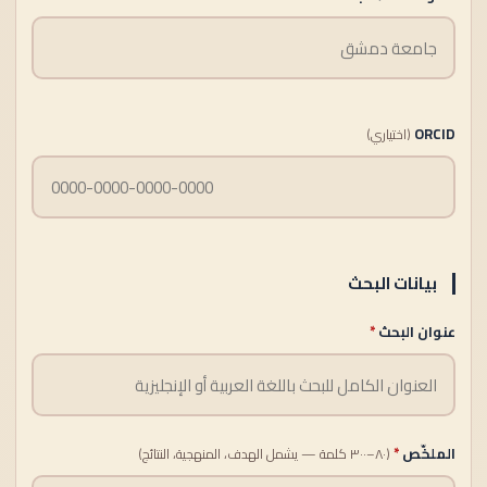
ORCID
(اختياري)
بيانات البحث
عنوان البحث
*
الملخّص
*
(٨٠–٣٠٠ كلمة — يشمل الهدف، المنهجية، النتائج)