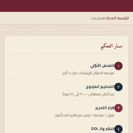
الرئيسية
›
المجلة
›
تقديم بحث
مسار التحكيم
الفحص الأوّلي
١
مراجعة الامتثال للإرشادات خلال ٧ أيام.
التحكيم المزدوج
٢
محكّمان مستقلان — ٢١ إلى ٤٥ يوماً.
قرار التحرير
٣
قبول / مراجعة / رفض مع تقارير المحكّمين.
النشر والـ DOI
٤