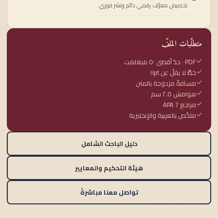
تخصيص معرّف رقمي دائم ونشر فوري.
متطلّبات الملفّ
PDF · حدّ أقصى ٥٠ ميغابايت
خطٌّ لا يقلّ عن ١١pt
مسافةٌ مزدوجة بالمتن
هوامش ٢.٥ سم
مراجع APA 7
ملخّص بالعربية والإنجليزية
دليل الباحث الشامل
هيئة التحكيم والمعايير
تواصل معنا مباشرةً