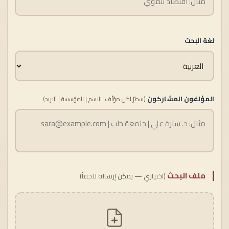
لغة البحث
المؤلفون المشاركون
(سطرٌ لكل مؤلّف: الاسم | المؤسسة | البريد)
ملف البحث
(اختياري — يمكن إرساله لاحقاً)